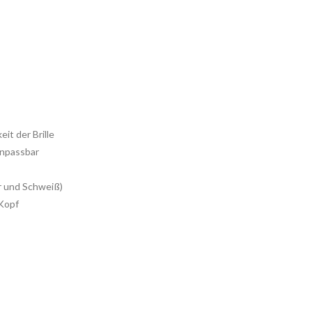
it der Brille
anpassbar
r und Schweiß)
 Kopf