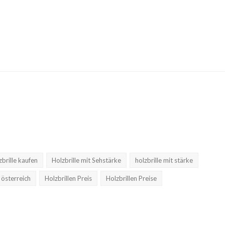
zbrille kaufen
Holzbrille mit Sehstärke
holzbrille mit stärke
 österreich
Holzbrillen Preis
Holzbrillen Preise