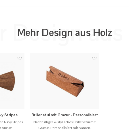
 Design aus
Mehr Design aus Holz
vy Stripes
Brillenetui mit Gravur - Personalisiert
mit Namen
uen Navy Stripes
Nachhaltiges & stylisches Brillenetui mit
n Anzug
Gravur. Personalisiert mit Namen.