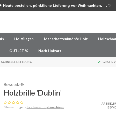
 Heute bestellen, pünktliche Lieferung vor Weihnachten.
. ♡
uis
Holzfliegen
Manschettenknöpfe Holz
Holzschm
OUTLET %
Nach Holzart
SCHNELLE LIEFERUNG
GRATIS 
Bewoodz ®
Holzbrille 'Dublin'
ARTIKEL
0 bewertungen -
ihre bewertung hinzufügen
BEWO