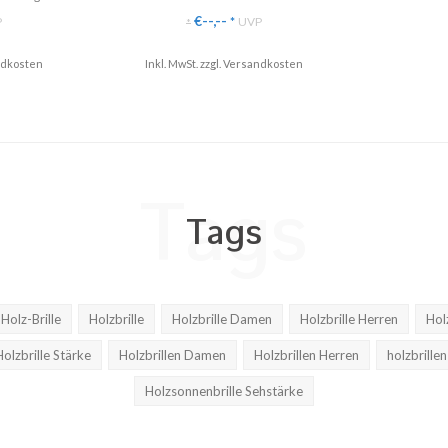
Echtholz
✓ Individuell mit Wunsch-Gravur
€--,--
P
*
UVP
*
altig
✓ Jede Schriftart möglich
✓ Gravur mit Name, Logo, Schriftzug etc.
dkosten
Inkl. MwSt. zzgl.
Versandkosten
nd
✓ Schriftart frei wählbar
♥ Made in Germany.
Tags
Tags
Holz-Brille
Holzbrille
Holzbrille Damen
Holzbrille Herren
Hol
Holzbrille Stärke
Holzbrillen Damen
Holzbrillen Herren
holzbrillen
Holzsonnenbrille Sehstärke