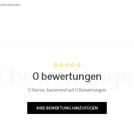
asen lassen.
0 bewertunge
0 bewertungen
0 Sterne, basierend auf 0 Bewertungen
IHRE BEWERTUNG HINZUFÜGEN