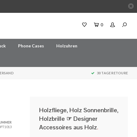
0
uck
Phone Cases
Holzuhren
VERSAND
30 TAGE RETOURE
Holzfliege, Holz Sonnenbrille,
Holzbrille ☞ Designer
NUMMER
Accessoires aus Holz
.
PT1013