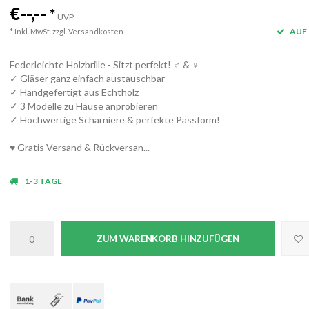
€--,--
*
UVP
AUF 
* Inkl. MwSt. zzgl.
Versandkosten
Federleichte Holzbrille - Sitzt perfekt! ♂ & ♀
✓ Gläser ganz einfach austauschbar
✓ Handgefertigt aus Echtholz
✓ 3 Modelle zu Hause anprobieren
✓ Hochwertige Scharniere & perfekte Passform!
♥ Gratis Versand & Rückversan...
1-3 TAGE
ZUM WARENKORB HINZUFÜGEN