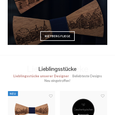
RIETBERG FLIEGE
Lieblingsstücke
Lieblingsstücke
Lieblingsstücke unserer Designer
Beliebteste Designs
Neu eingetroffen!
NEU