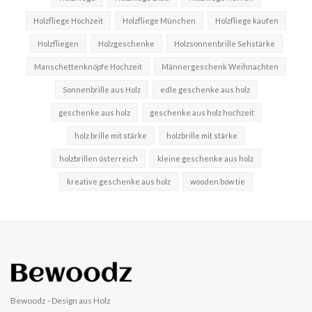
Holzfliege Hochzeit
Holzfliege München
Holzfliege kaufen
Holzfliegen
Holzgeschenke
Holzsonnenbrille Sehstärke
Manschettenknöpfe Hochzeit
Männergeschenk Weihnachten
Sonnenbrille aus Holz
edle geschenke aus holz
geschenke aus holz
geschenke aus holz hochzeit
holz brille mit stärke
holzbrille mit stärke
holzbrillen österreich
kleine geschenke aus holz
kreative geschenke aus holz
wooden bow tie
Bewoodz - Design aus Holz