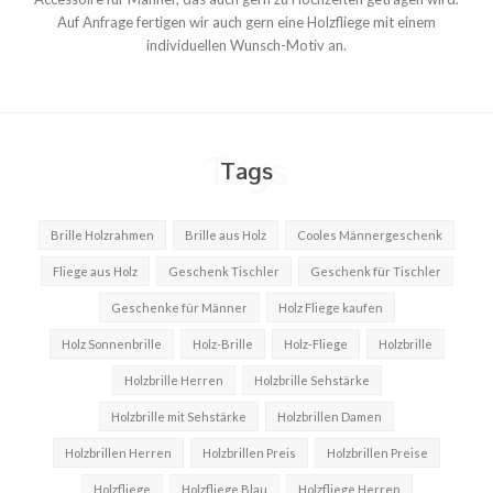
Auf Anfrage fertigen wir auch gern eine Holzfliege mit einem
individuellen Wunsch-Motiv an.
Tags
Tags
Brille Holzrahmen
Brille aus Holz
Cooles Männergeschenk
Fliege aus Holz
Geschenk Tischler
Geschenk für Tischler
Geschenke für Männer
Holz Fliege kaufen
Holz Sonnenbrille
Holz-Brille
Holz-Fliege
Holzbrille
Holzbrille Herren
Holzbrille Sehstärke
Holzbrille mit Sehstärke
Holzbrillen Damen
Holzbrillen Herren
Holzbrillen Preis
Holzbrillen Preise
Holzfliege
Holzfliege Blau
Holzfliege Herren