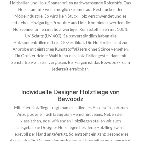
Holzbrillen und Holz-Sonnenbrillen nachwachsende Rohstoffe. Das
Holz stammt - wenn möglich - immer aus Reststücken der
Möbelindustrie. So wird kein Stück Holz verschwendet und es
entstehen einzigartige Produkte aus Holz. Kombiniert werden die
Holzsonnenbrillen mit hochwertigen Kunststofflinsen mit 100%
UV-Schutz (UV 400). Selbstverständlich haben alle
Holzsonnenbrillen mit ein CE-Zertifikat. Die Holzbrillen sind zur
Anprobe mit einfachen Kunststoffgläsern ohne Stärke versehen.
Ein Optiker deiner Wahl kann das Holz-Brillengestell dann mit
Sehstärken-Gläsern verglasen. Bei Fragen ist das Bewoodz-Team
jederzeit erreichbar.
Individuelle Designer Holzfliege von
Bewoodz
Mit einer Holzfliege trägt man ein stilvolles Accessoire, ob zum
Anzug oder einfach lässig zum Hemd mit Jeans. Neben den
klassischen, edel wirkenden Holzfliegen stellen wir auch
ausgefallene Designer Holzfliegen her. Jede Holzfliege wird
liebevoll per Hand angefertigt. So entsteht ein ganz besonderes
Accessoire für Männer, das auch gern zu Hochzeiten getragen wird.