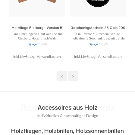
Holzfliege Rietberg - Version B
Geschenkgutschein 25 € bis 200
Holz-So
€
Eine Holzfliege von, mit, aus und für
Ein Bewoodz Gutschein ist eine
Holz-
Rietberg. Holzart nach Wahl
Individuelle Geschenkidee, mit der du
✓
ganz einfach Freude schenken kannst.
€--,--
€--,--
*
UVP
*
UVP
*
*
✓ Per Post zuschicken lassen oder
✓ Selbst zu Hause ausdrucken
✓ 
Inkl. MwSt. zzgl.
Versandkosten
Inkl. MwSt. zzgl.
✓ Last-Minute Geschenk
Versandkosten
Inkl. 
♥ Gratis Versand
Accessoires aus Holz
Accessoires aus Holz
Individuelles & nachhaltiges Design
Holzfliegen, Holzbrillen, Holzsonnenbrillen