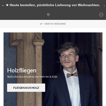
Handgefertigte Accessoires aus Holz
← ★ Heute bestellen, pünktliche Lieferung vor Weihnachten.
.
0
♡
MENU
30 TAGE RETOURE
Holzfliegen
Stylische Accessoires für Herren & Kids
FLIEGEN AUS HOLZ