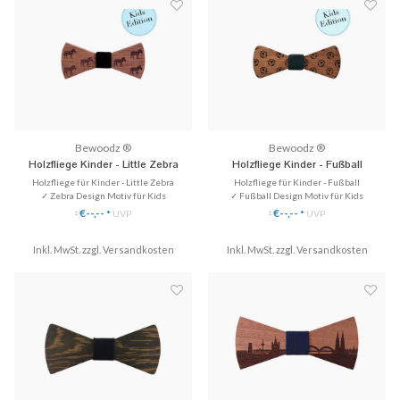
Bewoodz ®
Bewoodz ®
Holzfliege Kinder - Little Zebra
Holzfliege Kinder - Fußball
Holzfliege für Kinder - Little Zebra
Holzfliege für Kinder - Fußball
✓ Zebra Design Motiv für Kids
✓ Fußball Design Motiv für Kids
✓ Speziell für Kleinkinder und Jungen (2-
✓ Speziell für Kleinkinder und Jungen (2-
€--,--
€--,--
*
UVP
*
UVP
*
*
12 Jahre)
12Jahre)
✓ Für kleine Gentlemen
✓ Ausgefallenes Accessoire für Kinder
Inkl. MwSt. zzgl.
Versandkosten
Inkl. MwSt. zzgl.
Versandkosten
♥ Kindergröße
♥ Kindergröße