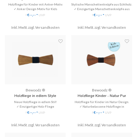
'Matthew' - Zebrano Holz
Holzfliege für Kinder mit Anker-Motiv.
Stylische Manschettenknöpfe aus Echtholz.
✓ Anker Design Motiv für Kids
✓ Einzigartige Manschettenknöpfe aus
✓ Spezielle Kindergröße, handgefertigt.
Echtholz.
€--,--
€--,--
*
UVP
*
UVP
*
*
✓ Passt perfekt zu Kinderhemden in weiß,
✓ Handgefertigt | Versilbert oder
hellblau, dunkelblau, ...
Edelstahl-Rhodium
Inkl. MwSt. zzgl.
Versandkosten
Inkl. MwSt. zzgl.
✓ Stilvoll & Nachhaltig
Versandkosten
♥ Kindergröße
♥ Gratis Versand
Bewoodz ®
Bewoodz ®
Holzfliege in edlem Style
Holzfliege Kinder - Natur Pur
Neue Holzfliege in edlem Stil!
Holzfliege für Kinder im Natur Design.
✓ Einzigartige Holz-Fliege
✓ Naturbelassene Holzfliege in
✓ Handgefertigt aus Echtholz
Kindergröße.
€--,--
€--,--
*
UVP
*
UVP
*
*
✓ Stilvoll & Nachhaltig
✓ Passt auch sehr gut zu gemusterten
Hemden.
Inkl. MwSt. zzgl.
♥ Gratis Versand
Versandkosten
Inkl. MwSt. zzgl.
✓ Mit Liebe handgefertigt!
Versandkosten
♥ Kindergröße