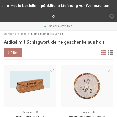
Handgefertigte Accessoires aus Holz
← ★ Heute bestellen, pünktliche Lieferung vor Weihnachten.
.
0
♡
MENU
GRATIS VERSAND
Startseite
Tags
kleine geschenke aus holz
Artikel mit Schlagwort kleine geschenke aus holz
Filter
Bewoodz ®
Bewoodz ®
Brillenetui aus Kork
Holzfliege selber machen