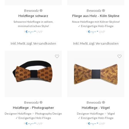
Bewoodz ®
Bewoodz ®
Holzfliege schwarz
Fliege aus Holz - Köln Skyline
Schwarze Holzfliege in edlem,
Neue Holzfliege mit Kölner Skyline!
minimalistischen Style!
✓ Einzigartige Holz-Fliege
✓ Einzigartige Holz-Fliege
✓ Handgefertigt aus Echtholz
€--,--
€--,--
*
UVP
*
UVP
*
*
✓ Handgefertigt aus Echtholz
✓ Stilvoll & Nachhaltig
✓ Stilvoll & Nachhaltig
Inkl. MwSt. zzgl.
Versandkosten
Inkl. MwSt. zzgl.
♥ Gratis Versand (DE)
Versandkosten
♥ Gratis Versand
Bewoodz ®
Bewoodz ®
Holzfliege - Photographer
Holzfliege - Vögel
Designer Holzfliege ☞ Photography Design
Designer Holzfliege ☞ Vögel
✓ Einzigartige Holz-Fliege
✓ Einzigartige Holz-Fliege
✓ Handgefertigt aus Echtholz
✓ Handgefertigt aus Echt holz
€--,--
€--,--
*
UVP
*
UVP
*
*
✓ Stilvoll & Nachhaltig
✓ Stilvoll & Nachhaltig