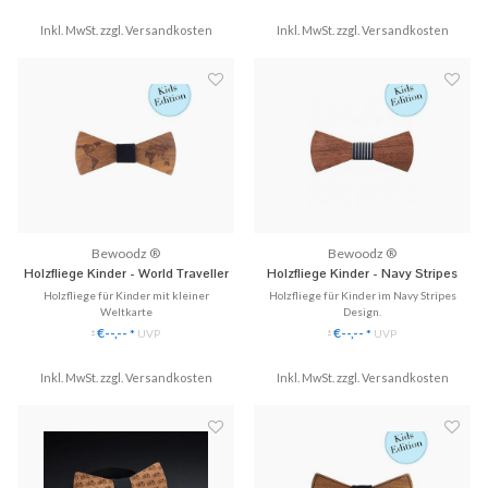
✓ Stilvoll & Nachhaltig
✓ Passt perfekt zum Kinderhemd.
Inkl. MwSt. zzgl.
Versandkosten
Inkl. MwSt. zzgl.
✓ Mit Liebe handgefertigt!
Versandkosten
♥ Gratis Versand
♥ Kindergröße
Bewoodz ®
Bewoodz ®
Holzfliege Kinder - World Traveller
Holzfliege Kinder - Navy Stripes
Holzfliege für Kinder mit kleiner
Holzfliege für Kinder im Navy Stripes
Weltkarte
Design.
✓ Einzigartige Holzfliege in Kindergröße.
✓ Naturbelassene Holzfliege in
€--,--
€--,--
*
UVP
*
UVP
*
*
✓ Passt perfekt zum Kinderhemd.
Kindergröße.
✓ Mit Liebe handgefertigt!
✓ Passt perfekt zum Kinderhemd.
Inkl. MwSt. zzgl.
Versandkosten
Inkl. MwSt. zzgl.
✓ Mit Liebe handgefertigt!
Versandkosten
♥ Kindergröße
♥ Kindergröße