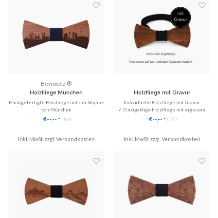
Bewoodz ®
Holzfliege München
Holzfliege mit Gravur
Handgefertigte Holzfliege mit der Skyline
Individuelle Holzfliege mit Gravur
von München
✓ Einzigartige Holzfliege mit eigenem
✓ Einzigartige Holz-Fliege
Design
€--,--
€--,--
*
UVP
*
UVP
*
*
✓ Handgefertigt aus Echtholz
✓ Gravur mit Motiv oder Initialien
✓ Stilvoll & Nachhaltig
✓ Millimetergenaue Lasergravur
Inkl. MwSt. zzgl.
Versandkosten
Inkl. MwSt. zzgl.
✓ Handgefertigt in Deutschland
Versandkosten
♥ Gratis Versand
♥ Gratis Versand