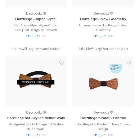
Bewoodz ®
Bewoodz ®
Holzfliege - Alpen Gipfel
Holzfliege - New Geometry
Holzfliege Alpen Alpen Gipfel
Unsere neuste Holzfliege ☞ New
✓ Original Design by Bewoodz
Geometry
✓ Mit Liebe handgefertigt!
✓ Einzigartige Holz-Fliege
€--,--
€--,--
*
UVP
*
UVP
*
*
✓ Mittelband in schwarz oder blau
✓ Handgefertigt aus Echtholz
✓ Passt perfekt zum Hemd!
✓ Stilvoll & Nachhaltig
Inkl. MwSt. zzgl.
Versandkosten
Inkl. MwSt. zzgl.
Versandkosten
♥ Gratis Versand (DE)
♥ Gratis Versand
✈ Express Versand möglich
Bewoodz ®
Bewoodz ®
Holzfliege mit Skyline deiner Wahl
Holzfliege Kinder - Fahrrad
Handgefertigte Holzfliege mit Skyline
Holzfliege für Kinder im Navy Stripes
deiner Wahl
Design.
✓ Deine Wunsch-Skyline
✓ Naturbelassene Holzfliege in
€--,--
€--,--
*
UVP
*
UVP
*
*
✓ Individuelle Einzelanfertigung
Kindergröße.