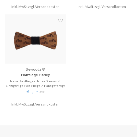
Inkl. MwSt. zzgl.
% Fotografen bekommen Rabatt!
Versandkosten
Inkl. MwSt. zzgl.
♥ Gratis Versand
Versandkosten
♥ Gratis Versand (DE)
✈ Express Versand möglich
Bewoodz ®
Holzfliege Harley
Neue Holzfliege - Harley Dreams! ✓
Einzigartige Holz-Fliege ✓ Handgefertigt
aus Echtholz ✓ Stilvoll & Nachhaltig ♥ Gratis
€--,--
*
UVP
*
Versand
Inkl. MwSt. zzgl.
Versandkosten