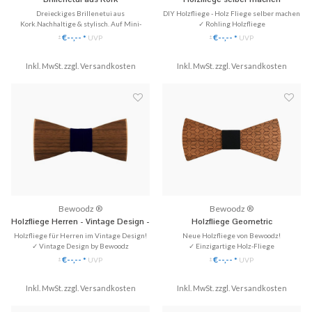
Dreieckiges Brillenetui aus
DIY Holzfliege - Holz Fliege selber machen
Kork.Nachhaltige & stylisch. Auf Mini-
✓ Rohling Holzfliege
Größe faltbar!
✓ Handgefertigt aus Echtholz
€--,--
€--,--
*
UVP
*
UVP
*
*
✓ Mit Stoff deiner Wahl beziehen
✓ Schützt perfekt vor Kratzern und Stößen.
Inkl. MwSt. zzgl.
✓ Nachhaltiges Material: Kork
Versandkosten
Inkl. MwSt. zzgl.
♥ Gratis Versand
Versandkosten
✓ Leichtgewichtig und perfekt für die
Handtasche.
✓ Lässt sich auf platzsparende Minigröße
zusammen
Bewoodz ®
Bewoodz ®
Holzfliege Herren - Vintage Design -
Holzfliege Geometric
Marine
Holzfliege für Herren im Vintage Design!
Neue Holzfliege von Bewoodz!
✓ Vintage Design by Bewoodz
✓ Einzigartige Holz-Fliege
✓ Größe M-L, handgefertigt
✓ Handgefertigt aus Echtholz
€--,--
€--,--
*
UVP
*
UVP
*
*
✓ Mittelband in marineblau
✓ Stilvoll & Nachhaltig
✓ Passt perfekt zum blauen Anzug!
Inkl. MwSt. zzgl.
Versandkosten
Inkl. MwSt. zzgl.
♥ Gratis Versand
Versandkosten
♥ Gratis Versand