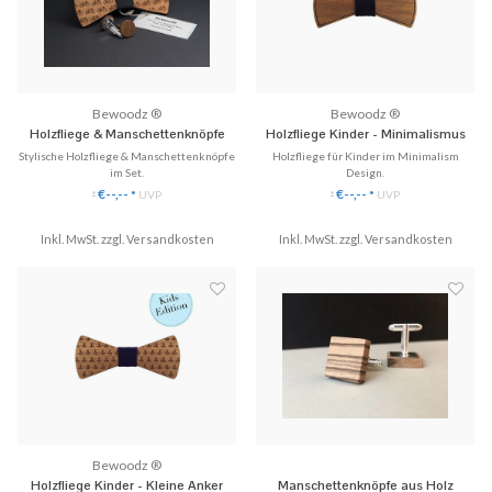
Bewoodz ®
Bewoodz ®
Holzfliege & Manschettenknöpfe
Holzfliege Kinder - Minimalismus
Set - Cycling
Stylische Holzfliege & Manschettenknöpfe
Holzfliege für Kinder im Minimalism
im Set.
Design.
✓ Einzigartige Manschettenknöpfe aus
✓ Naturbelassene Holzfliege in
€--,--
€--,--
*
UVP
*
UVP
*
*
Echtholz
Kindergröße.
✓ Handgefertigte Holzfliege
✓ Passt perfekt zum Kinderhemd.
Inkl. MwSt. zzgl.
✓ Stilvoll & Nachhaltig
Versandkosten
Inkl. MwSt. zzgl.
✓ Mit Liebe handgefertigt!
Versandkosten
♥ Gratis Versand
♥ Kindergröße
Bewoodz ®
Holzfliege Kinder - Kleine Anker
Manschettenknöpfe aus Holz