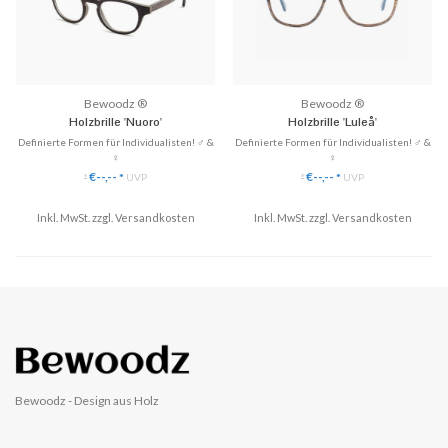
Bewoodz ®
Bewoodz ®
Holzbrille 'Nuoro'
Holzbrille 'Luleå'
Definierte Formen für Individualisten! ♂ &
Definierte Formen für Individualisten! ♂ &
♀
♀
✓ Gläser ganz einfach austauschbar
✓ Gläser ganz einfach austauschbar
€--,--
€--,--
*
UVP
*
UVP
*
*
✓ Handgefertigt aus Echtholz
✓ Handgefertigt aus Echtholz: Walnuss
✓ 3 Modelle zu Hause anprobieren
✓ 3 Modelle zu Hause anprobieren
✓ Hochwertige Scharniere & perfekte
Inkl. MwSt. zzgl.
Versandkosten
✓ Hochwertige Scharniere & perfekte
Inkl. MwSt. zzgl.
Versandkosten
Passform!
Passform!
♥ Gratis Versand & Rückversan...
♥ Gratis Versand & Rückversan...
Bewoodz - Design aus Holz