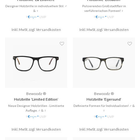
Designer Holzbrille in individuellem Stil. ♂
Pulsierendes Großstadtflair in
& ♀
verführerischen Formen! ♀
✓ Gläser ganz einfach austauschbar
✓ Gläser ganz einfach austauschbar
€--,--
€--,--
*
UVP
*
UVP
*
*
✓ Handgefertigt aus Echtholz
✓ Handgefertigt aus Echtholz
✓ 3 Modelle zu Hause anprobieren
✓ 3 Modelle zu Hause anprobieren
✓ Hochwertige Scharniere & perfekte
Inkl. MwSt. zzgl.
Versandkosten
✓ Hochwertige Scharniere & perfekte
Inkl. MwSt. zzgl.
Versandkosten
Passform!
Passform!
♥ Gratis Versand & Rückversan...
♥ Gratis Versand & Rückversan...
Bewoodz ®
Bewoodz ®
Holzbrille 'Limited Edition'
Holzbrille 'Egersund'
Neue Designer Holzbrillen - Limitierte
Definierte Formen für Individualisten! ♂ &
Auflage. ♂ & ♀
♀
✓ Neues Design - Limited Edition
✓ Gläser ganz einfach austauschbar
€--,--
€--,--
*
UVP
*
UVP
*
*
✓ Edles Holz trifft in perfekter
✓ Handgefertigt aus Echtholz
Kombination mit Metall
✓ 3 Modelle zu Hause anprobieren
✓ Gläser ganz einfach bei jedem Optiker
Inkl. MwSt. zzgl.
Versandkosten
✓ Hochwertige Scharniere & perfekte
Inkl. MwSt. zzgl.
Versandkosten
austauschbar
Passform!