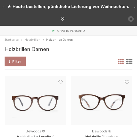
Handgefertigte Accessoires aus Holz
← ★ Heute bestellen, pünktliche Lieferung vor Weihnachten.
.
0
♡
MENU
GRATIS VERSAND
Startseite
Holzbrillen
Holzbrillen Damen
Holzbrillen Damen
Filter
Bewoodz ®
Bewoodz ®
Holzbrille 'La Louvière'
Holzbrille 'Lissabon'