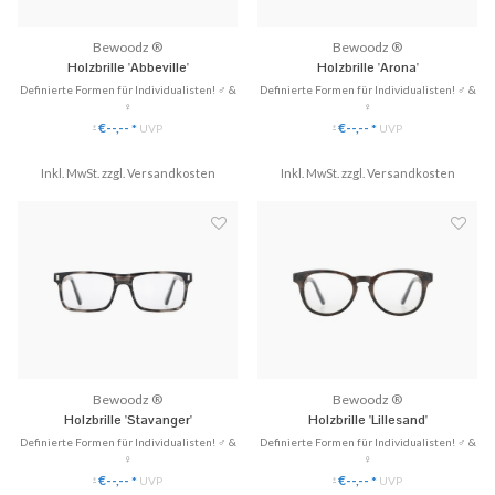
Bewoodz ®
Bewoodz ®
Holzbrille 'Abbeville'
Holzbrille 'Arona'
Definierte Formen für Individualisten! ♂ &
Definierte Formen für Individualisten! ♂ &
♀
♀
✓ Gläser ganz einfach austauschbar
✓ Gläser ganz einfach austauschbar
€--,--
€--,--
*
UVP
*
UVP
*
*
✓ Handgefertigt aus Echtholz
✓ Handgefertigt aus Echtholz
✓ 3 Modelle zu Hause anprobieren
✓ 3 Modelle zu Hause anprobieren
✓ Hochwertige Scharniere & perfekte
Inkl. MwSt. zzgl.
Versandkosten
✓ Hochwertige Scharniere & perfekte
Inkl. MwSt. zzgl.
Versandkosten
Passform!
Passform!
♥ Gratis Versand & Rückversan...
♥ Gratis Versand & Rückversan...
Bewoodz ®
Bewoodz ®
Holzbrille 'Stavanger'
Holzbrille 'Lillesand'
Definierte Formen für Individualisten! ♂ &
Definierte Formen für Individualisten! ♂ &
♀
♀
✓ Gläser ganz einfach austauschbar
✓ Gläser ganz einfach austauschbar
€--,--
€--,--
*
UVP
*
UVP
*
*
✓ Handgefertigt aus Echtholz
✓ Handgefertigt aus Echtholz