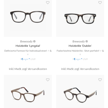
♥ Gratis Versand & Rückversand
♥ Gratis Versand & Rückversan...
Bewoodz ®
Bewoodz ®
Holzbrille 'Lyngdal'
Holzbrille 'Dublin'
Definierte Formen für Individualisten! ♂ &
Federleichte Holzbrille - Sitzt perfekt! ♂ &
♀
♀
✓ Gläser ganz einfach austauschbar
✓ Gläser ganz einfach austauschbar
€--,--
€--,--
*
UVP
*
UVP
*
*
✓ Handgefertigt aus Echtholz
✓ Handgefertigt aus Echtholz
✓ 3 Modelle zu Hause anprobieren
✓ 3 Modelle zu Hause anprobieren
✓ Hochwertige Scharniere & perfekte
Inkl. MwSt. zzgl.
Versandkosten
✓ Hochwertige Scharniere & perfekte
Inkl. MwSt. zzgl.
Versandkosten
Passform!
Passform!
♥ Gratis Versand & Rückversan...
♥ Gratis Versand & Rückversan...