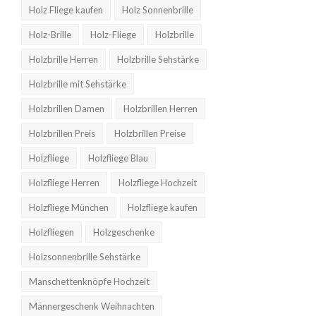
Holz Fliege kaufen
Holz Sonnenbrille
Holz-Brille
Holz-Fliege
Holzbrille
Holzbrille Herren
Holzbrille Sehstärke
Holzbrille mit Sehstärke
Holzbrillen Damen
Holzbrillen Herren
Holzbrillen Preis
Holzbrillen Preise
Holzfliege
Holzfliege Blau
Holzfliege Herren
Holzfliege Hochzeit
Holzfliege München
Holzfliege kaufen
Holzfliegen
Holzgeschenke
Holzsonnenbrille Sehstärke
Manschettenknöpfe Hochzeit
Männergeschenk Weihnachten