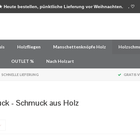
 Heute bestellen, pünktliche Lieferung vor Weihnachten.
. ♡
uis
Holzfliegen
Manschettenknöpfe Holz
Holzschm
OUTLET %
Nach Holzart
SCHNELLE LIEFERUNG
GRATIS 
ck - Schmuck aus Holz