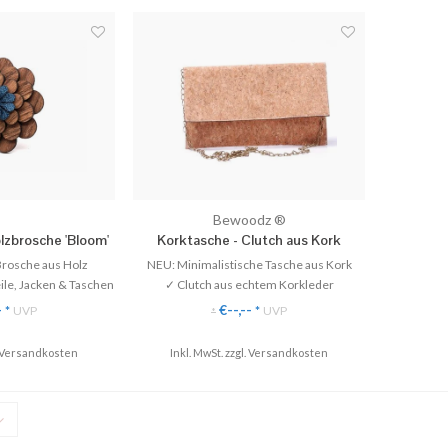
Bewoodz ®
lzbrosche 'Bloom'
Korktasche - Clutch aus Kork
Brosche aus Holz
NEU: Minimalistische Tasche aus Kork
ile, Jacken & Taschen
✓ Clutch aus echtem Korkleder
st zu Leder & Wolle
✓ Mit oder ohne Kette tragbar
-
€--,--
*
UVP
*
UVP
*
acken (Leder, Jeans)
✓ Minimalistisch & perfekt zu jedem Outfit
erskragen (Blazer &
Versandkosten
Inkl. MwSt. zzgl.
Versandkosten
tel)
♥ Gratis Versand
osche am Oversize
schal
is Ve