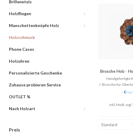
Brillenetuis
Holzfliegen
Manschettenknöpfe Holz
Holzschmuck
Phone Cases
Holzuhren
Brosche Holz - Ho
Personalisierte Geschenke
Handgefertigte 
✓ Brosche für Oberte
Zuhause probieren Service
✓ Perfekter Kontra
€--,-
*
✓ Für Pullover und J
OUTLET %
✓ Sehr schön an Rev
Inkl. MwSt. zzgl.
Man
Nach Holzart
✓ Style-Tipp: Br
Woll
Standard
Preis
Grat