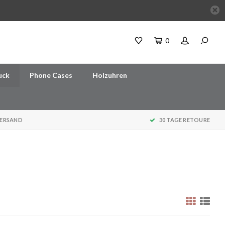
0
uck
Phone Cases
Holzuhren
VERSAND
30 TAGE RETOURE