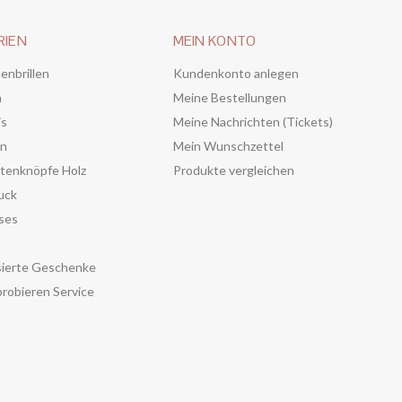
RIEN
MEIN KONTO
enbrillen
Kundenkonto anlegen
n
Meine Bestellungen
is
Meine Nachrichten (Tickets)
en
Mein Wunschzettel
tenknöpfe Holz
Produkte vergleichen
uck
ses
n
sierte Geschenke
robieren Service