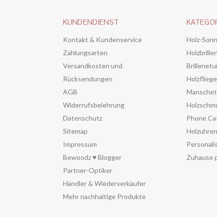
KUNDENDIENST
KATEGO
Kontakt & Kundenservice
Holz-Sonn
Zahlungsarten
Holzbrille
Versandkosten und
Brillenetu
Rücksendungen
Holzflieg
AGB
Manschet
Widerrufsbelehrung
Holzschm
Datenschutz
Phone Ca
Sitemap
Holzuhre
Impressum
Personali
Bewoodz ♥ Blogger
Zuhause p
Partner-Optiker
Händler & Wiederverkäufer
Mehr nachhaltige Produkte