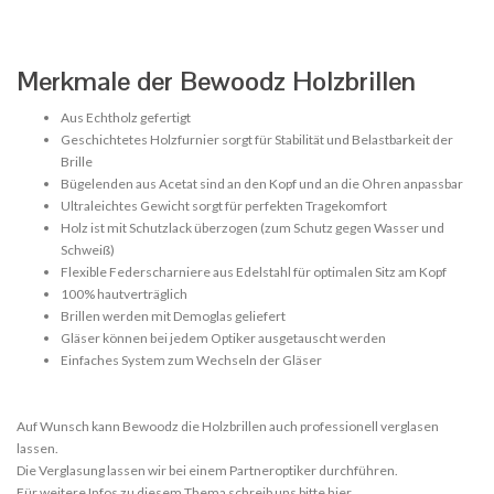
Merkmale der Bewoodz Holzbrillen
Aus Echtholz gefertigt
Geschichtetes Holzfurnier sorgt für Stabilität und Belastbarkeit der
Brille
Bügelenden aus Acetat sind an den Kopf und an die Ohren anpassbar
Ultraleichtes Gewicht sorgt für perfekten Tragekomfort
Holz ist mit Schutzlack überzogen (zum Schutz gegen Wasser und
Schweiß)
Flexible Federscharniere aus Edelstahl für optimalen Sitz am Kopf
100% hautverträglich
Brillen werden mit Demoglas geliefert
Gläser können bei jedem Optiker ausgetauscht werden
Einfaches System zum Wechseln der Gläser
Auf Wunsch kann Bewoodz die Holzbrillen auch professionell verglasen
lassen.
Die Verglasung lassen wir bei einem Partneroptiker durchführen.
Für weitere Infos zu diesem Thema
schreib uns bitte hier
.