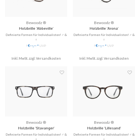
Bewoodz ®
Bewoodz ®
Holzbrille 'Abbeville'
Holzbrille 'Arona'
Definierte Formen für Individualisten! ♂ &
Definierte Formen für Individualisten! ♂ &
♀
♀
✓ Gläser ganz einfach austauschbar
✓ Gläser ganz einfach austauschbar
€--,--
€--,--
*
UVP
*
UVP
*
*
✓ Handgefertigt aus Echtholz
✓ Handgefertigt aus Echtholz
✓ 3 Modelle zu Hause anprobieren
✓ 3 Modelle zu Hause anprobieren
✓ Hochwertige Scharniere & perfekte
Inkl. MwSt. zzgl.
Versandkosten
✓ Hochwertige Scharniere & perfekte
Inkl. MwSt. zzgl.
Versandkosten
Passform!
Passform!
♥ Gratis Versand & Rückversan...
♥ Gratis Versand & Rückversan...
Bewoodz ®
Bewoodz ®
Holzbrille 'Stavanger'
Holzbrille 'Lillesand'
Definierte Formen für Individualisten! ♂ &
Definierte Formen für Individualisten! ♂ &
♀
♀