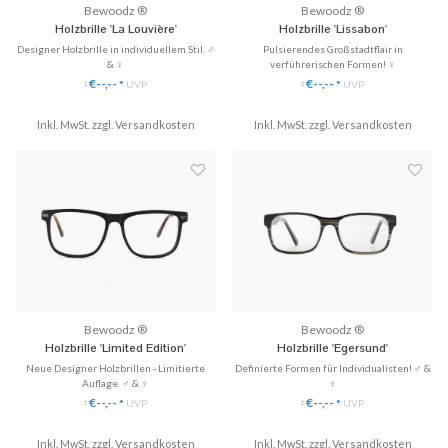
Bewoodz ®
Bewoodz ®
Holzbrille 'La Louvière'
Holzbrille 'Lissabon'
Designer Holzbrille in individuellem Stil. ♂
Pulsierendes Großstadtflair in
& ♀
verführerischen Formen! ♀
✓ Gläser ganz einfach austauschbar
✓ Gläser ganz einfach austauschbar
€--,--
€--,--
*
UVP
*
UVP
*
*
✓ Handgefertigt aus Echtholz
✓ Handgefertigt aus Echtholz
✓ 3 Modelle zu Hause anprobieren
✓ 3 Modelle zu Hause anprobieren
✓ Hochwertige Scharniere & perfekte
Inkl. MwSt. zzgl.
Versandkosten
✓ Hochwertige Scharniere & perfekte
Inkl. MwSt. zzgl.
Versandkosten
Passform!
Passform!
♥ Gratis Versand & Rückversan...
♥ Gratis Versand & Rückversan...
Bewoodz ®
Bewoodz ®
Holzbrille 'Limited Edition'
Holzbrille 'Egersund'
Neue Designer Holzbrillen - Limitierte
Definierte Formen für Individualisten! ♂ &
Auflage. ♂ & ♀
♀
✓ Neues Design - Limited Edition
✓ Gläser ganz einfach austauschbar
€--,--
€--,--
*
UVP
*
UVP
*
*
✓ Edles Holz trifft in perfekter
✓ Handgefertigt aus Echtholz
Kombination mit Metall
✓ 3 Modelle zu Hause anprobieren
✓ Gläser ganz einfach bei jedem Optiker
Inkl. MwSt. zzgl.
Versandkosten
✓ Hochwertige Scharniere & perfekte
Inkl. MwSt. zzgl.
Versandkosten