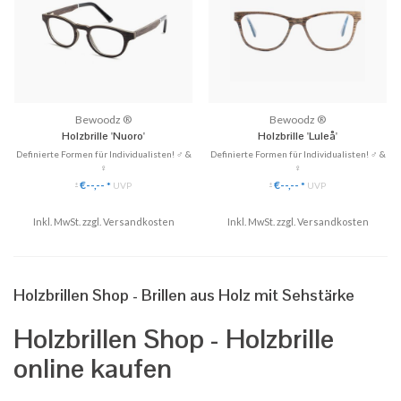
Bewoodz ®
Bewoodz ®
Holzbrille 'Nuoro'
Holzbrille 'Luleå'
Definierte Formen für Individualisten! ♂ &
Definierte Formen für Individualisten! ♂ &
♀
♀
✓ Gläser ganz einfach austauschbar
✓ Gläser ganz einfach austauschbar
€--,--
€--,--
*
UVP
*
UVP
*
*
✓ Handgefertigt aus Echtholz
✓ Handgefertigt aus Echtholz: Walnuss
✓ 3 Modelle zu Hause anprobieren
✓ 3 Modelle zu Hause anprobieren
✓ Hochwertige Scharniere & perfekte
Inkl. MwSt. zzgl.
Versandkosten
✓ Hochwertige Scharniere & perfekte
Inkl. MwSt. zzgl.
Versandkosten
Passform!
Passform!
♥ Gratis Versand & Rückversan...
♥ Gratis Versand & Rückversan...
Holzbrillen Shop - Brillen aus Holz mit Sehstärke
Holzbrillen Shop - Holzbrille
online kaufen