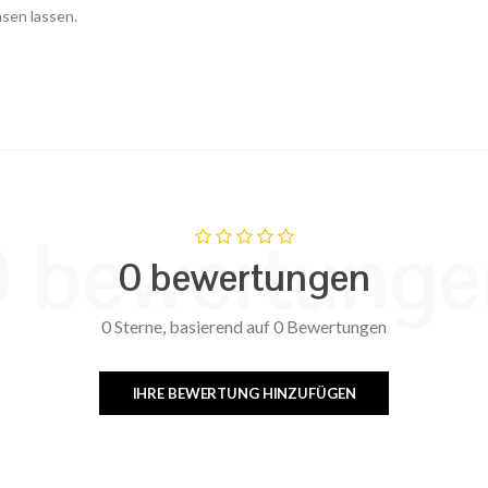
asen lassen.
0 bewertunge
0 bewertungen
0 Sterne, basierend auf 0 Bewertungen
IHRE BEWERTUNG HINZUFÜGEN