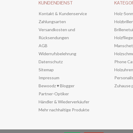
KUNDENDIENST
KATEGO
Kontakt & Kundenservice
Holz-Sonn
Zahlungsarten
Holzbrille
Versandkosten und
Brillenetu
Rücksendungen
Holzflieg
AGB
Manschet
Widerrufsbelehrung
Holzschm
Datenschutz
Phone Ca
Sitemap
Holzuhre
Impressum
Personali
Bewoodz ♥ Blogger
Zuhause p
Partner-Optiker
Händler & Wiederverkäufer
Mehr nachhaltige Produkte