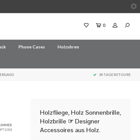
0
uck
Phone Cases
Holzuhren
VERSAND
30 TAGE RETOURE
Holzfliege, Holz Sonnenbrille,
Holzbrille ☞ Designer
NUMMER
Accessoires aus Holz
.
PT1018