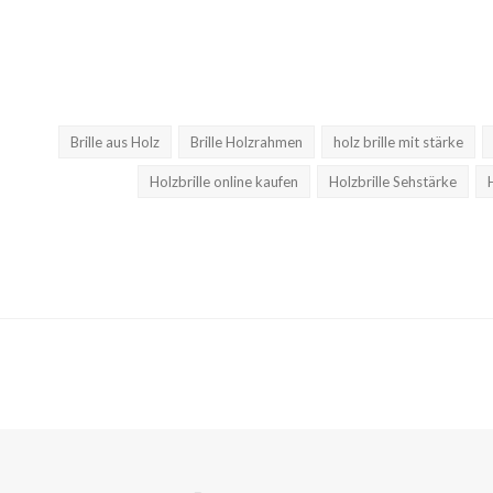
Brille aus Holz
Brille Holzrahmen
holz brille mit stärke
Holzbrille online kaufen
Holzbrille Sehstärke