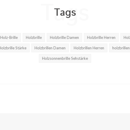
Tags
Tags
Holz-Brille
Holzbrille
Holzbrille Damen
Holzbrille Herren
Hol
Holzbrille Stärke
Holzbrillen Damen
Holzbrillen Herren
holzbrillen
Holzsonnenbrille Sehstärke