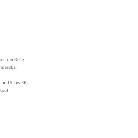
it der Brille
anpassbar
r und Schweiß)
 Kopf