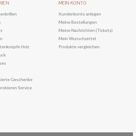
RIEN
MEIN KONTO
enbrillen
Kundenkonto anlegen
n
Meine Bestellungen
is
Meine Nachrichten (Tickets)
en
Mein Wunschzettel
tenknöpfe Holz
Produkte vergleichen
uck
ses
n
sierte Geschenke
robieren Service