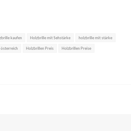
zbrille kaufen
Holzbrille mit Sehstärke
holzbrille mit stärke
 österreich
Holzbrillen Preis
Holzbrillen Preise