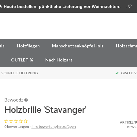
 Heute bestellen, pünktliche Lieferung vor Weihnachten.
. ♡
uis
Holzfliegen
Manschettenknöpfe Holz
Holzschm
OUTLET %
Nach Holzart
SCHNELLE LIEFERUNG
GRATIS 
Bewoodz ®
Holzbrille 'Stavanger'
ARTIKEL
0 bewertungen -
ihre bewertung hinzufügen
BEWO