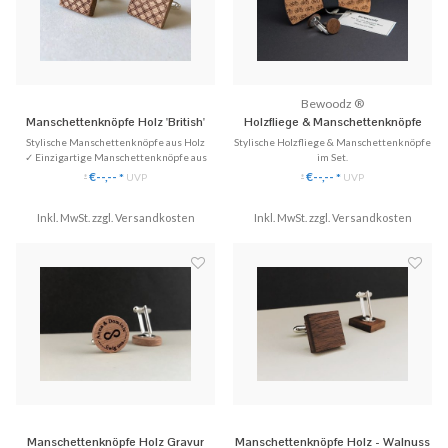
Bewoodz ®
Manschettenknöpfe Holz 'British'
Holzfliege & Manschettenknöpfe
Set - Cycling
Stylische Manschettenknöpfe aus Holz
Stylische Holzfliege & Manschettenknöpfe
✓ Einzigartige Manschettenknöpfe aus
im Set.
Echtholz.
✓ Einzigartige Manschettenknöpfe aus
€--,--
€--,--
*
UVP
*
UVP
*
*
✓ Stilvoll & Nachhaltig
Echtholz
✓ Handgefertigte Holzfliege
Inkl. MwSt. zzgl.
♥ Gratis Versand (DE)
Versandkosten
Inkl. MwSt. zzgl.
✓ Stilvoll & Nachhaltig
Versandkosten
✈ Express Versand möglich
♥ Gratis Versand
Manschettenknöpfe Holz Gravur
Manschettenknöpfe Holz - Walnuss