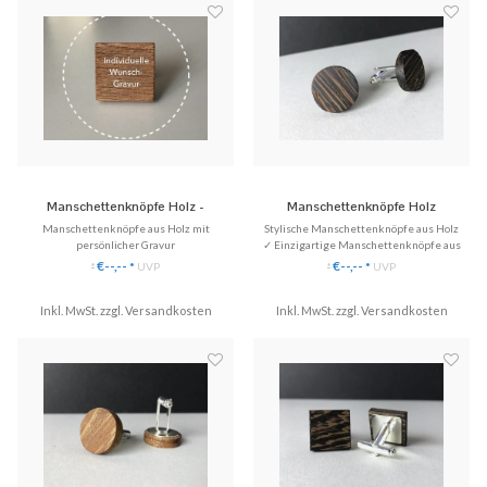
Manschettenknöpfe Holz -
Manschettenknöpfe Holz
Individuelle Gravur
'Gentleman Round'
Manschettenknöpfe aus Holz mit
Stylische Manschettenknöpfe aus Holz
persönlicher Gravur
✓ Einzigartige Manschettenknöpfe aus
✓ Individuelles Design nach Wunsch
Echtholz.
€--,--
€--,--
*
UVP
*
UVP
*
*
(Gravur)
✓ Handgefertigt
✓ Einzigartige Manschettenknöpfe aus
✓ Stilvoll & Nachhaltig
Inkl. MwSt. zzgl.
Echtholz.
Versandkosten
Inkl. MwSt. zzgl.
Versandkosten
✓ Handgefertigt, eingefasst in Edelstahl
♥ Gratis Versand (DE)
✓ Stilvoll & Nachhaltig
✈ Express Versand möglich
♥ Gratis Versand (DE)