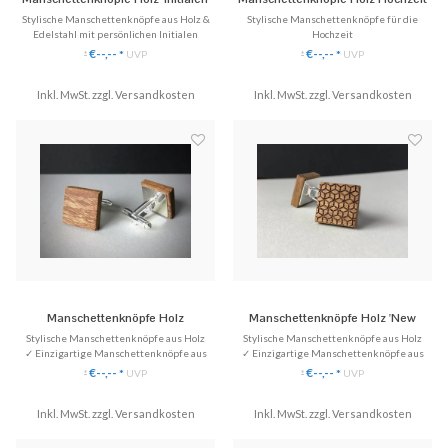
'Love'
Stylische Manschettenknöpfe aus Holz &
Stylische Manschettenknöpfe für die
Edelstahl mit persönlichen Initialen
Hochzeit
✓ Einzigartige Manschettenknöpfe aus
✓ Einzigartige Manschettenknöpfe aus
€--,--
€--,--
*
UVP
*
UVP
*
*
Echtholz.
Echtholz.
✓ Handgefertigt, eingefasst in Edelstahl
✓ Handgefertigt, eingefasst in Edelstahl
✓ Mit Initialen (Schriftart frei wählbar)
Inkl. MwSt. zzgl.
Versandkosten
Inkl. MwSt. zzgl.
✓ Mit persönlichen Initialen des
Versandkosten
Brautpaars
♥ Gratis Versand (DE)
✓ Tag und Monat der Hochzeit als Gravur
♥ Gratis Versand (DE)
Manschettenknöpfe Holz
Manschettenknöpfe Holz 'New
'Minimalism Square'
Geometry'
Stylische Manschettenknöpfe aus Holz
Stylische Manschettenknöpfe aus Holz
✓ Einzigartige Manschettenknöpfe aus
✓ Einzigartige Manschettenknöpfe aus
Echtholz.
Echtholz.
€--,--
€--,--
*
UVP
*
UVP
*
*
✓ Stilvoll & Nachhaltig
✓ Stilvoll & Nachhaltig
✓ Gratis Versand (DE)
Inkl. MwSt. zzgl.
♥ Gratis Versand (DE)
Versandkosten
Inkl. MwSt. zzgl.
Versandkosten
✈ Express Versand möglich
✈ Express Versand möglich