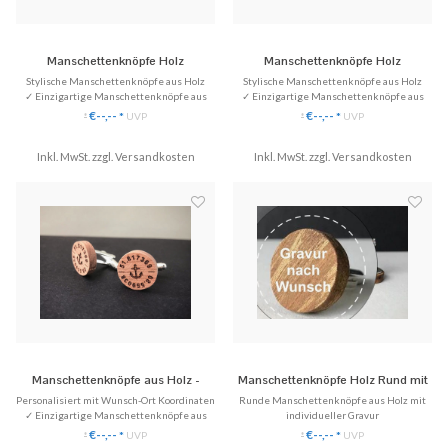
Manschettenknöpfe Holz
Manschettenknöpfe Holz
'Minimalism Perfectly Round'
'Gentleman Square'
Stylische Manschettenknöpfe aus Holz
Stylische Manschettenknöpfe aus Holz
✓ Einzigartige Manschettenknöpfe aus
✓ Einzigartige Manschettenknöpfe aus
Echtholz.
Echtholz.
€--,--
€--,--
*
UVP
*
UVP
*
*
✓ Stilvoll & Nachhaltig
✓ Stilvoll & Nachhaltig
Inkl. MwSt. zzgl.
♥ Gratis Versand (DE)
Versandkosten
Inkl. MwSt. zzgl.
♥ Gratis Versand (DE)
Versandkosten
✈ Express Versand möglich
✈ Express Versand möglich
Manschettenknöpfe aus Holz -
Manschettenknöpfe Holz Rund mit
Hochzeit 'Koordinaten'
Gravur
Personalisiert mit Wunsch-Ort Koordinaten
Runde Manschettenknöpfe aus Holz mit
✓ Einzigartige Manschettenknöpfe aus
individueller Gravur
Echtholz.
✓ Rund Manschettenknöpfe aus Echtholz.
€--,--
€--,--
*
UVP
*
UVP
*
*
✓ Handgefertigt, eingefasst in Edelstahl
✓ Eingefasst in hochwertigem Edelstahl