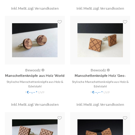
✓ Personalisiert mit deinen Koordinaten
✓ Mit Gravur deiner Wahl (Initialen,
Inkl. MwSt. zzgl.
✓ Beliebt als Geschenkidee!
Versandkosten
Inkl. MwSt. zzgl.
Zeichnung, Logo, Motiv etc.)
Versandkosten
✓ Fast alles kann eingraviert werden.
♥ Gratis Versand (DE)
♥ Gratis Versa
Bewoodz ®
Bewoodz ®
Manschettenknöpfe aus Holz 'World
Manschettenknöpfe Holz 'Geo-
Traveller'
Muster'
Stylische Manschettenknöpfe aus Holz &
Stylische Manschettenknöpfe aus Holz &
Edelstahl
Edelstahl
✓ Einzigartige Manschettenknöpfe aus
✓ Einzigartige Manschettenknöpfe aus
€--,--
€--,--
*
UVP
*
UVP
*
*
Echtholz.
Echtholz.
✓ Handgefertigt, eingefasst in Edelstahl
✓ Handgefertigt, eingefasst in Edelstahl
Inkl. MwSt. zzgl.
✓ Stilvoll & Nachhaltig
Versandkosten
Inkl. MwSt. zzgl.
✓ Stilvoll & Nachhaltig
Versandkosten
♥ Gratis Versand (DE)
♥ Gratis Versand (DE)
✈ Express Versand möglich
✈ Express Versand möglich