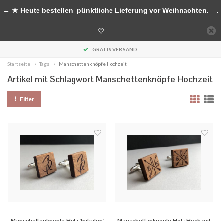
Handgefertigte Accessoires aus Holz
← ★ Heute bestellen, pünktliche Lieferung vor Weihnachten.
.
0
♡
MENU
GRATIS VERSAND
Startseite
Tags
Manschettenknöpfe Hochzeit
Artikel mit Schlagwort Manschettenknöpfe Hochzeit
Filter
Manschettenknöpfe Holz 'Initialen'
Manschettenknöpfe Holz Hochzeit