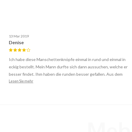
13 Mar 2019
Denise
Ich habe diese Manschettenknöpfe einmal in rund und einmal in
eckig bestellt. Mein Mann durfte sich dann aussuchen, welche er
besser findet. Ihm haben die runden besser gefallen. Aus dem
Lesen Sie mehr
gleichen Holz.
Mehr