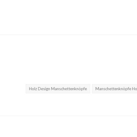
✈ Express Versand 
Holz Design Manschettenknöpfe
Manschettenknöpfe Ho