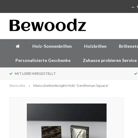
Handgefertigte Accessoires aus Holz
← ★
Holz-Sonnenbrillen
Holzbrillen
Brillenet
Personalisierte Geschenke
Zuhause probieren Service
MIT LIEBE HERGESTELLT
Startseite
Manschettenknöpfe Holz 'Gentleman Square'