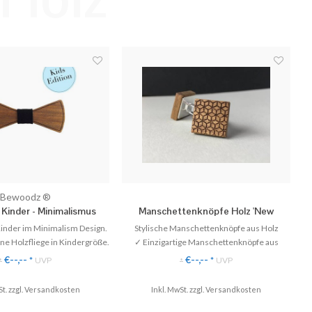
Bewoodz ®
 Kinder - Minimalismus
Manschettenknöpfe Holz 'New
Geometry'
 Kinder im Minimalism Design.
Stylische Manschettenknöpfe aus Holz
e Holzfliege in Kindergröße.
✓ Einzigartige Manschettenknöpfe aus
erfekt zum Kinderhemd.
Echtholz.
€--,--
€--,--
*
UVP
*
UVP
*
*
Liebe handgefertigt!
✓ Stilvoll & Nachhaltig
✓ Gratis Versand (DE)
t. zzgl.
Versandkosten
Inkl. MwSt. zzgl.
Versandkosten
♥ Kindergröße
✈ Express Versand möglich