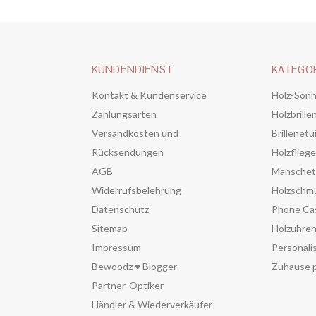
KUNDENDIENST
KATEGO
Kontakt & Kundenservice
Holz-Sonn
Zahlungsarten
Holzbrille
Versandkosten und
Brillenetu
Rücksendungen
Holzflieg
AGB
Manschet
Widerrufsbelehrung
Holzschm
Datenschutz
Phone Ca
Sitemap
Holzuhre
Impressum
Personali
Bewoodz ♥ Blogger
Zuhause p
Partner-Optiker
Händler & Wiederverkäufer