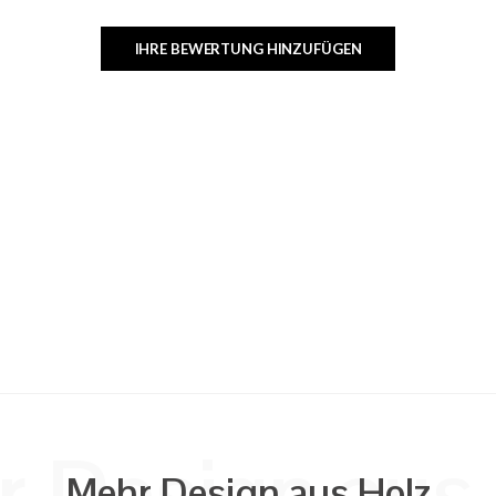
IHRE BEWERTUNG HINZUFÜGEN
 Design aus
Mehr Design aus Holz