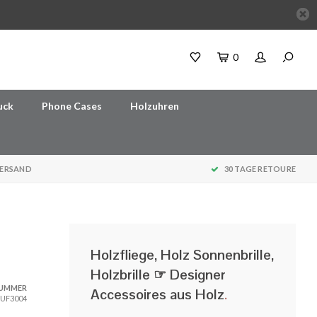
0
uck
Phone Cases
Holzuhren
VERSAND
30 TAGE RETOURE
Holzfliege, Holz Sonnenbrille,
Holzbrille ☞ Designer
NUMMER
Accessoires aus Holz
.
UF3004