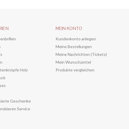
RIEN
MEIN KONTO
enbrillen
Kundenkonto anlegen
n
Meine Bestellungen
is
Meine Nachrichten (Tickets)
en
Mein Wunschzettel
tenknöpfe Holz
Produkte vergleichen
uck
ses
n
sierte Geschenke
robieren Service