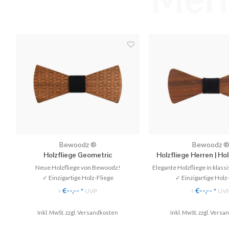
Bewoodz ®
Bewoodz 
Holzfliege Geometric
Holzfliege Herren | Hol
Hochzeit
Neue Holzfliege von Bewoodz!
Elegante Holzfliege in klas
✓ Einzigartige Holz-Fliege
✓ Einzigartige Holz
✓ Handgefertigt aus Echtholz
✓ Handgefertigt aus 
€--,--
€--,--
*
UVP
*
UV
*
*
✓ Stilvoll & Nachhaltig
✓ Stilvoll & Nachh
✓ Perfekt für Hoch
Inkl. MwSt. zzgl.
Versandkosten
Inkl. MwSt. zzgl.
Versan
♥ Gratis Versand
♥ Gratis Versand 