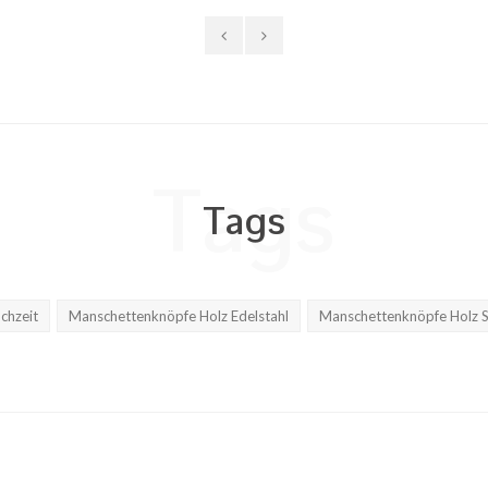
♥ Gratis Versand
möglich
Tags
Tags
chzeit
Manschettenknöpfe Holz Edelstahl
Manschettenknöpfe Holz S