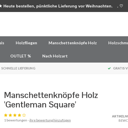
 Heute bestellen, pünktliche Lieferung vor Weihnachten.
. ♡
uis
Holzfliegen
Manschettenknöpfe Holz
Holzschm
OUTLET %
Nach Holzart
SCHNELLE LIEFERUNG
GRATIS 
Manschettenknöpfe Holz
'Gentleman Square'
ARTIKEL
1 bewertungen -
ihre bewertung hinzufügen
BEWC