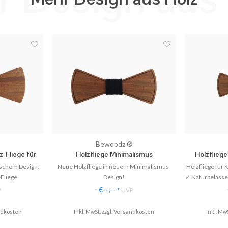
®
Bewoodz ®
z-Fliege für
Holzfliege Minimalismus
Holzfliege
sischem Design!
Neue Holzfliege in neuem Minimalismus-
Holzfliege für
-Fliege
Design!
✓ Naturbelassen
Echtholz
✓ Einzigartige Holz-Fliege
✓ Passt p
€--,--
P
*
UVP
*
altig
✓ Handgefertigt aus Echtholz
✓ Mit 
zeiten
✓ Stilvoll & Nachhaltig
dkosten
Inkl. MwSt. zzgl.
Versandkosten
Inkl. MwS
✓ Perfekt für Hochzeiten
(DE)