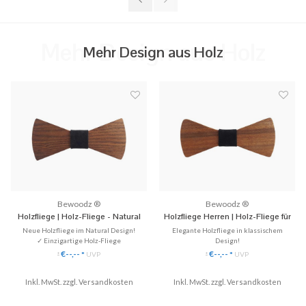
Mehr Design aus Holz
Mehr Design aus Holz
Bewoodz ®
Bewoodz ®
Holzfliege | Holz-Fliege - Natural
Holzfliege Herren | Holz-Fliege für
Design
Hochzeit
Neue Holzfliege im Natural Design!
Elegante Holzfliege in klassischem
✓ Einzigartige Holz-Fliege
Design!
✓ Handgefertigt aus Echtholz
✓ Einzigartige Holz-Fliege
€--,--
€--,--
*
UVP
*
UVP
*
*
✓ Stilvoll & Nachhaltig
✓ Handgefertigt aus Echtholz
✓ Perfekt für Hochzeiten
✓ Stilvoll & Nachhaltig
Inkl. MwSt. zzgl.
Versandkosten
Inkl. MwSt. zzgl.
✓ Perfekt für Hochzeiten
Versandkosten
♥ Gratis Versand
♥ Gratis Versand (DE)