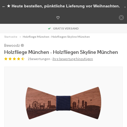
Handgefertigte Accessoires aus Holz
← ★ Heute bestellen, pünktliche Lieferung vor Weihnachten.
.
0
♡
MENU
GRATIS VERSAND
Startseite
Holzfliege München - Holzfliegen Skyline München
Bewoodz ®
Holzfliege München - Holzfliegen Skyline München
2 bewertungen -
ihre bewertung hinzufügen