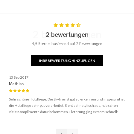
2 bewertungen
2 bewertungen
4,5 Sterne, basierend auf 2 Bewertungen
IHRE BEWERTUNG HINZUFÜGEN
15 Sep 2017
Mathias
Sehr schöne Holzfliege. Die Skyline ist gut zu erkennen und insgesamt ist
die Holzfliege sehr gut verarbeitet. Sieht sehr stylisch aus, hab schon
viele Komplimente dafür bekommen. Lieferung ging extrem schnell!