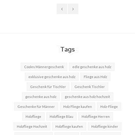
✈ Express Versand möglich
Tags
Tags
Cooles Männergeschenk
edle geschenke aus holz
exklusive geschenke aus holz
Fliege aus Holz
Geschenk für Tischler
Geschenk Tischler
geschenke aus holz
geschenke aus holz hochzeit
Geschenke für Männer
Holz Fliege kaufen
Holz-Fliege
Holzfliege
Holzfliege Blau
Holzfliege Herren
Holzfliege Hochzeit
Holzfliege kaufen
Holzfliege kinder