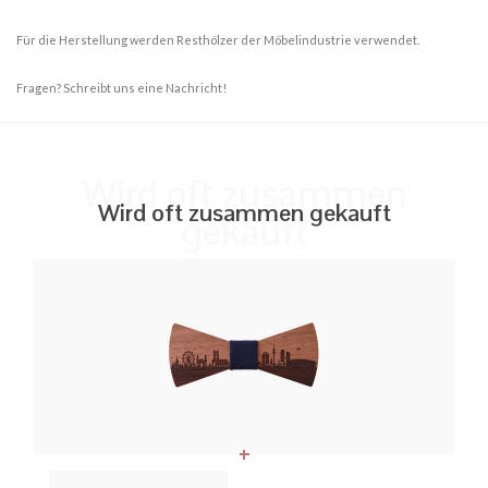
Für die Herstellung werden Resthölzer der Möbelindustrie verwendet.
Fragen? Schreibt uns eine Nachricht!
Wird oft zusammen
Wird oft zusammen gekauft
gekauft
+