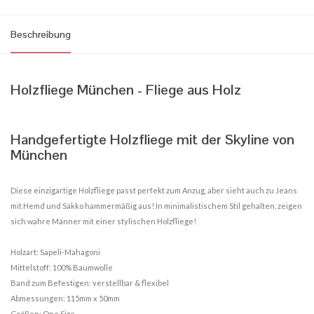
Beschreibung
Holzfliege München - Fliege aus Holz
Handgefertigte Holzfliege mit der Skyline von
München
Diese einzigartige Holzfliege passt perfekt zum Anzug, aber sieht auch zu Jeans
mit Hemd und Sakko hammermäßig aus! In minimalistischem Stil gehalten, zeigen
sich wahre Männer mit einer stylischen Holzfliege!
Holzart: Sapeli-Mahagoni
Mittelstoff: 100% Baumwolle
Band zum Befestigen: verstellbar & flexibel
Abmessungen: 115mm x 50mm
Größen: One Size