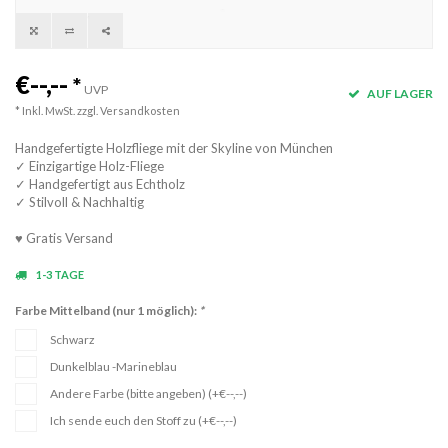
€--,--
*
UVP
AUF LAGER
* Inkl. MwSt. zzgl.
Versandkosten
Handgefertigte Holzfliege mit der Skyline von München
✓ Einzigartige Holz-Fliege
✓ Handgefertigt aus Echtholz
✓ Stilvoll & Nachhaltig
♥ Gratis Versand
1-3 TAGE
Farbe Mittelband (nur 1 möglich):
*
Schwarz
Dunkelblau -Marineblau
Andere Farbe (bitte angeben) (+€--,--)
Ich sende euch den Stoff zu (+€--,--)