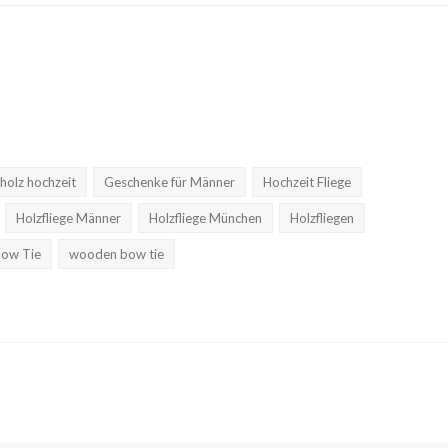
holz hochzeit
Geschenke für Männer
Hochzeit Fliege
Holzfliege Männer
Holzfliege München
Holzfliegen
ow Tie
wooden bow tie