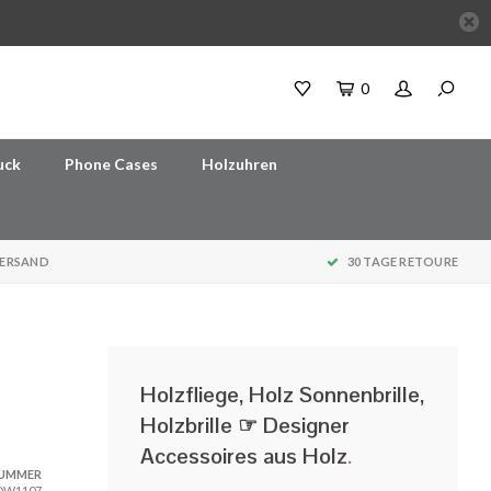
0
uck
Phone Cases
Holzuhren
VERSAND
30 TAGE RETOURE
Holzfliege, Holz Sonnenbrille,
Holzbrille ☞ Designer
Accessoires aus Holz
.
NUMMER
W1107