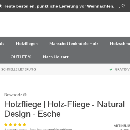
 Heute bestellen, pünktliche Lieferung vor Weihnachten.
. ♡
uis
Holzfliegen
Manschettenknöpfe Holz
Holzschm
OUTLET %
Nach Holzart
SCHNELLE LIEFERUNG
GRATIS 
Bewoodz ®
Holzfliege | Holz-Fliege - Natural
Design - Esche
ARTIKEL
1 bewertungen -
ihre bewertung hinzufügen
BEWBO