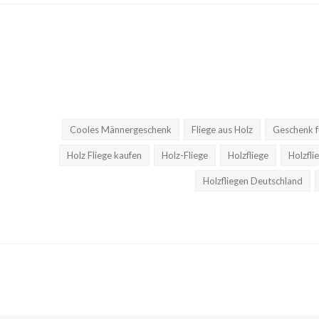
Cooles Männergeschenk
Fliege aus Holz
Geschenk fü
Holz Fliege kaufen
Holz-Fliege
Holzfliege
Holzfli
Holzfliegen Deutschland