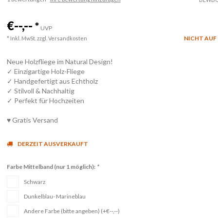
€--,--
*
UVP
NICHT AUF
* Inkl. MwSt. zzgl.
Versandkosten
Neue Holzfliege im Natural Design!
✓ Einzigartige Holz-Fliege
✓ Handgefertigt aus Echtholz
✓ Stilvoll & Nachhaltig
✓ Perfekt für Hochzeiten
♥ Gratis Versand
DERZEIT AUSVERKAUFT
Farbe Mittelband (nur 1 möglich):
*
Schwarz
Dunkelblau- Marineblau
Andere Farbe (bitte angeben) (+€--,--)