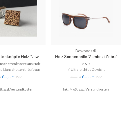
Bewoodz ®
tenknöpfe Holz 'New
Holz Sonnenbrille 'Zambezi Zebra'
Geometry'
anschettenknöpfe aus Holz
♂ & ♀
ige Manschettenknöpfe aus
✓ Ultraleichtes Gewicht
Echtholz.
✓ 100% UV-Schutz
€--,--
€--,--
*
UVP
€--,--
*
UVP
*
*
ilvoll & Nachhaltig
✓ Polarisierte Gläser
atis Versand (DE)
✓ Perfekter Tragekomfort
t. zzgl.
Versandkosten
Inkl. MwSt. zzgl.
Versandkosten
ess Versand möglich
♥ Gratis Versand & Rückversand