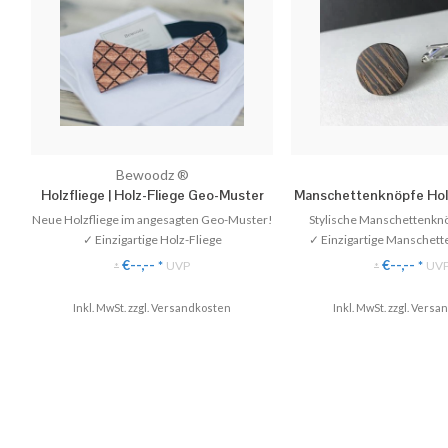
Bewoodz ®
Holzfliege | Holz-Fliege Geo-Muster
Manschettenknöpfe Hol
Round'
-
Neue Holzfliege im angesagten Geo-Muster!
Stylische Manschettenknö
✓ Einzigartige Holz-Fliege
✓ Einzigartige Manschett
✓ Handgefertigt aus Echtholz
Echtholz.
€--,--
€--,--
*
UVP
*
UV
*
*
✓ Stilvoll & Nachhaltig
✓ Handgeferti
✓ Perfekt für Hochzeiten
✓ Stilvoll & Nachh
Inkl. MwSt. zzgl.
Versandkosten
Inkl. MwSt. zzgl.
Versan
♥ Gratis Versand (DE)
♥ Gratis Versand 
✈ Express Versand möglich
✈ Express Versand 