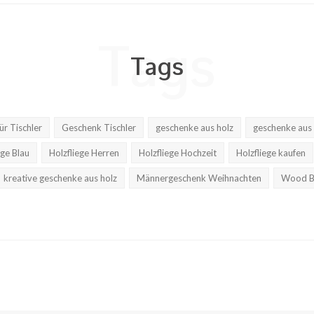
Tags
Tags
r Tischler
Geschenk Tischler
geschenke aus holz
geschenke aus 
ege Blau
Holzfliege Herren
Holzfliege Hochzeit
Holzfliege kaufen
kreative geschenke aus holz
Männergeschenk Weihnachten
Wood B