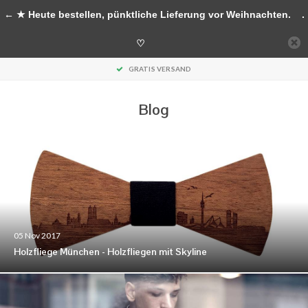
Handgefertigte Accessoires aus Holz
← ★ Heute bestellen, pünktliche Lieferung vor Weihnachten.
.
0
♡
MENU
GRATIS VERSAND
Blog
05 Nov 2017
Holzfliege München - Holzfliegen mit Skyline