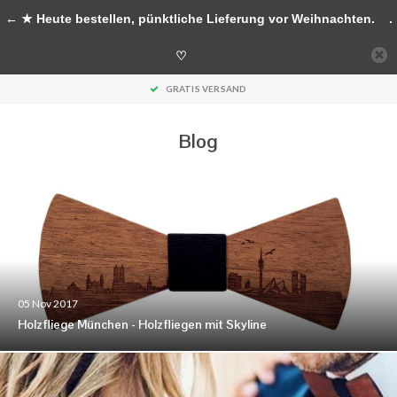
Handgefertigte Accessoires aus Holz
← ★ Heute bestellen, pünktliche Lieferung vor Weihnachten.
.
0
♡
MENU
GRATIS VERSAND
Blog
05 Nov 2017
Holzfliege München - Holzfliegen mit Skyline