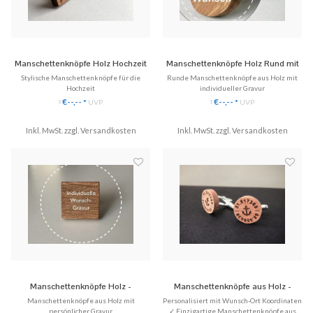
Manschettenknöpfe Holz Hochzeit
Manschettenknöpfe Holz Rund mit
'Love'
Gravur
Stylische Manschettenknöpfe für die
Runde Manschettenknöpfe aus Holz mit
Hochzeit
individueller Gravur
✓ Einzigartige Manschettenknöpfe aus
✓ Rund Manschettenknöpfe aus Echtholz.
€--,--
€--,--
*
UVP
*
UVP
*
*
Echtholz.
✓ Eingefasst in hochwertigem Edelstahl
✓ Handgefertigt, eingefasst in Edelstahl
✓ Mit Gravur deiner Wahl (Initialen,
Inkl. MwSt. zzgl.
✓ Mit persönlichen Initialen des
Versandkosten
Inkl. MwSt. zzgl.
Zeichnung, Logo, Motiv etc.)
Versandkosten
Brautpaars
✓ Fast alles kann eingraviert werden.
✓ Tag und Monat der Hochzeit als Gravur
♥ Gratis Versa
♥ Gratis Versand (DE)
Manschettenknöpfe Holz -
Manschettenknöpfe aus Holz -
Individuelle Gravur
Hochzeit 'Koordinaten'
Manschettenknöpfe aus Holz mit
Personalisiert mit Wunsch-Ort Koordinaten
persönlicher Gravur
✓ Einzigartige Manschettenknöpfe aus