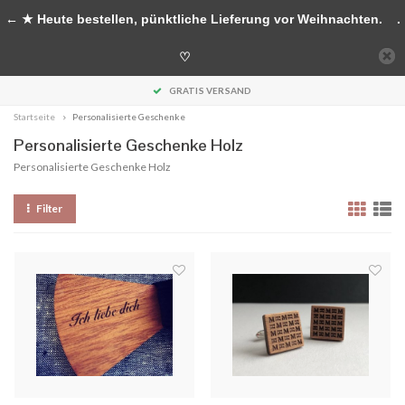
Handgefertigte Accessoires aus Holz
← ★ Heute bestellen, pünktliche Lieferung vor Weihnachten.
.
0
♡
MENU
GRATIS VERSAND
Startseite
Personalisierte Geschenke
Personalisierte Geschenke Holz
Personalisierte Geschenke Holz
Filter