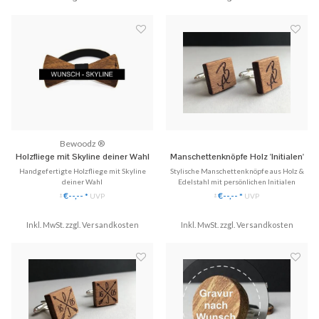
♥ Made in Germany.
♥ Gratis Versand
Bewoodz ®
Holzfliege mit Skyline deiner Wahl
Manschettenknöpfe Holz 'Initialen'
Handgefertigte Holzfliege mit Skyline
Stylische Manschettenknöpfe aus Holz &
deiner Wahl
Edelstahl mit persönlichen Initialen
✓ Deine Wunsch-Skyline
✓ Einzigartige Manschettenknöpfe aus
€--,--
€--,--
*
UVP
*
UVP
*
*
✓ Individuelle Einzelanfertigung
Echtholz.
✓ Stilvoll & Nachhaltig
✓ Handgefertigt, eingefasst in Edelstahl
Inkl. MwSt. zzgl.
Versandkosten
✓ Mit Initialen (Schriftart frei wählbar)
Inkl. MwSt. zzgl.
Versandkosten
♥ Gratis Versand
♥ Gratis Versand (DE)