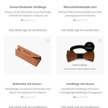
Gravur Rückseite Holzfliege
Manschettenknöpfe Holz
personalisiert mit Initialen Gravur
Gravur auf der Rückseite einer Holzfliege
Stylische Manschettenknöpfe aus Holz,
✓ Perfekt für Initialen o. Datum (z.B.
personalisiert mit Initialen
Hochzeitsdatum)
✓ Einzigartige Manschettenknöpfe aus
€--,--
€--,--
*
UVP
*
UVP
*
*
✓ Individuelle Nachricht für ein
Echtholz.
persönliches Geschenk
✓ Handgefertigt, eingefasst in Edelstahl
✓ Schriftart frei wählbar (bitte angeben)
Inkl. MwSt. zzgl.
Versandkosten
✓ Mit persönlichen Initialen, die ein
Inkl. MwSt. zzgl.
Versandkosten
✓ Kein Zeichenlimit
Muster formen
✓ Individuell mit Initialen von Braut &
♥ Gratis Versand
Bräutiga
Brillenetui mit Gravur -
Holzfliege mit Gravur
Personalisiert mit Namen
Nachhaltiges & stylisches Brillenetui mit
Individuelle Holzfliege mit Gravur
Gravur. Personalisiert mit Namen.
✓ Einzigartige Holzfliege mit eigenem
✓ Individuell mit Wunsch-Gravur
Design
€--,--
€--,--
*
UVP
*
UVP
*
*
✓ Jede Schriftart möglich
✓ Gravur mit Motiv oder Initialien
✓ Gravur mit Name, Logo, Schriftzug etc.
✓ Millimetergenaue Lasergravur
Inkl. MwSt. zzgl.
✓ Schriftart frei wählbar
Versandkosten
Inkl. MwSt. zzgl.
✓ Handgefertigt in Deutschland
Versandkosten