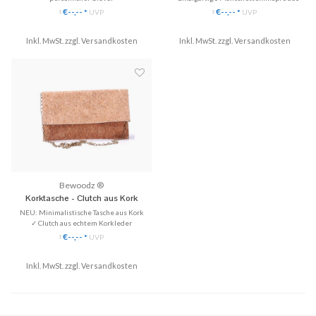
✓ Individuelles Design nach Wunsch
Echtholz.
€--,--
€--,--
*
UVP
*
UVP
*
*
(Gravur)
✓ Handgefertigt, eingefasst in Edelstahl
✓ Einzigartige Manschettenknöpfe aus
✓ Personalisiert mit deinen Koordinaten
Inkl. MwSt. zzgl.
Echtholz.
Versandkosten
Inkl. MwSt. zzgl.
✓ Beliebt als Geschenkidee!
Versandkosten
✓ Handgefertigt, eingefasst in Edelstahl
✓ Stilvoll & Nachhaltig
♥ Gratis Versand (DE)
♥ Gratis Versand (DE)
Bewoodz ®
Korktasche - Clutch aus Kork
NEU: Minimalistische Tasche aus Kork
✓ Clutch aus echtem Korkleder
✓ Mit oder ohne Kette tragbar
€--,--
*
UVP
*
✓ Minimalistisch & perfekt zu jedem
Outfit
Inkl. MwSt. zzgl.
Versandkosten
♥ Gratis Versand