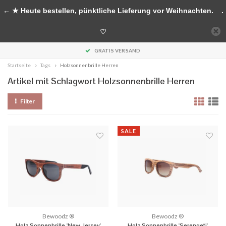
Handgefertigte Accessoires aus Holz
← ★ Heute bestellen, pünktliche Lieferung vor Weihnachten.
.
0
♡
MENU
GRATIS VERSAND
Startseite
Tags
Holzsonnenbrille Herren
Artikel mit Schlagwort Holzsonnenbrille Herren
Filter
SALE
Bewoodz ®
Bewoodz ®
Holz Sonnenbrille 'New Jersey'
Holz Sonnenbrille 'Serengeti'