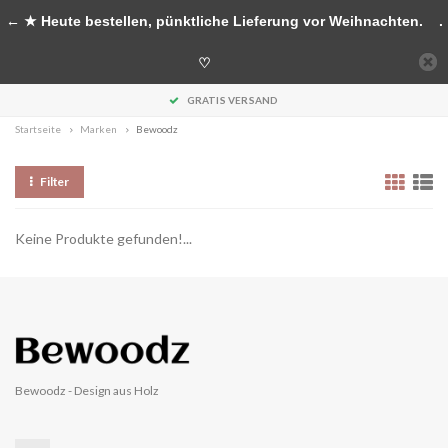
Handgefertigte Accessoires aus Holz
← ★ Heute bestellen, pünktliche Lieferung vor Weihnachten.
.
0
♡
MENU
GRATIS VERSAND
Startseite
Marken
Bewoodz
Filter
Keine Produkte gefunden!...
Bewoodz - Design aus Holz