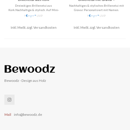
Personalisiert mit Namen
Dreieckiges Brillenetui aus
Nachhaltiges & stylisches Brillenetui mit
Kork.Nachhaltige & stylisch. Auf Mini-
Gravur. Personalisiert mit Namen.
Größe faltbar!
✓ Individuell mit Wunsch-Gravur
€--,--
€--,--
*
UVP
*
UVP
*
*
✓ Jede Schriftart möglich
✓ Schützt perfekt vor Kratzern und Stößen.
✓ Gravur mit Name, Logo, Schriftzug etc.
Inkl. MwSt. zzgl.
✓ Nachhaltiges Material: Kork
Versandkosten
Inkl. MwSt. zzgl.
✓ Schriftart frei wählbar
Versandkosten
✓ Leichtgewichtig und perfekt für die
Handtasche.
♥ Made in Germany.
✓ Lässt sich auf platzsparende Minigröße
zusammen
Bewoodz - Design aus Holz
Mail
info@bewoodz.de