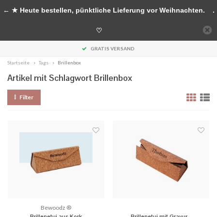
Handgefertigte Accessoires aus Holz
← ★ Heute bestellen, pünktliche Lieferung vor Weihnachten.
.
0
♡
MENU
GRATIS VERSAND
Startseite
Tags
Brillenbox
Artikel mit Schlagwort Brillenbox
Filter
Bewoodz ®
Brillenetui aus Kork
Brillenetui mit Gravur -