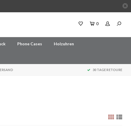
0
uck
Phone Cases
Holzuhren
VERSAND
30 TAGE RETOURE