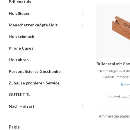
Brillenetuis
Holzfliegen
Manschettenknöpfe Holz
Holzschmuck
Phone Cases
Holzuhren
Brillenetui mit Gra
mit 
Nachhaltiges & styli
Personalisierte Geschenke
Gravur. Personal
✓ Individuell m
Zuhause probieren Service
€--,-
*
✓ Jede Schri
✓ Gravur mit Name, L
OUTLET %
Inkl. MwSt. zzgl.
✓ Schriftart
Nach Holzart
♥ Made in
Am meisten ange
Preis