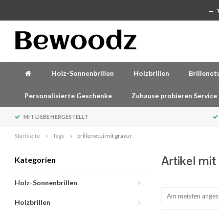
Handgefertigte Accessoires aus Holz
← ★
Holz-Sonnenbrillen
Holzbrillen
Brillenet
Personalisierte Geschenke
Zuhause probieren Service
MIT LIEBE HERGESTELLT
Startseite
Tags
brillenetui mit gravur
Artikel mit
Kategorien
Holz-Sonnenbrillen
Am meisten ange
Holzbrillen