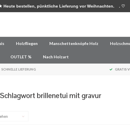
 Heute bestellen, pünktliche Lieferung vor Weihnachten.
. ♡
uis
Holzfliegen
Manschettenknöpfe Holz
Holzschm
OUTLET %
Nach Holzart
SCHNELLE LIEFERUNG
GRATIS 
 Schlagwort brillenetui mit gravur
sehen