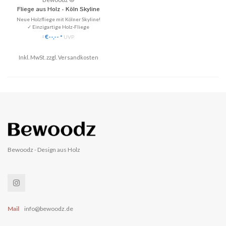
Fliege aus Holz - Köln Skyline
Neue Holzfliege mit Kölner Skyline!
✓ Einzigartige Holz-Fliege
✓ Handgefertigt aus Echtholz
€--,--
*
UVP
*
✓ Stilvoll & Nachhaltig
Inkl. MwSt. zzgl.
♥ Gratis Versand (DE)
Versandkosten
Bewoodz - Design aus Holz
Mail
info@bewoodz.de