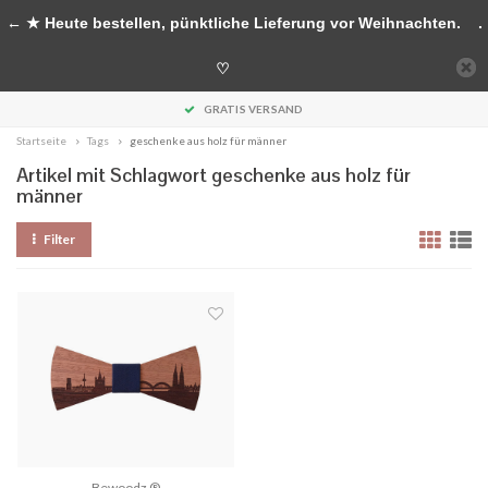
Handgefertigte Accessoires aus Holz
← ★ Heute bestellen, pünktliche Lieferung vor Weihnachten.
.
0
♡
MENU
GRATIS VERSAND
Startseite
Tags
geschenke aus holz für männer
Artikel mit Schlagwort geschenke aus holz für
männer
Filter
Bewoodz ®