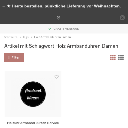
Handgefertigte Accessoires aus Holz
← ★ Heute bestellen, pünktliche Lieferung vor Weihnachten.
.
0
♡
MENU
GRATIS VERSAND
Startseite
Tags
Holz Armbanduhren Damen
Artikel mit Schlagwort Holz Armbanduhren Damen
Filter
Holzuhr Armband kürzen Service