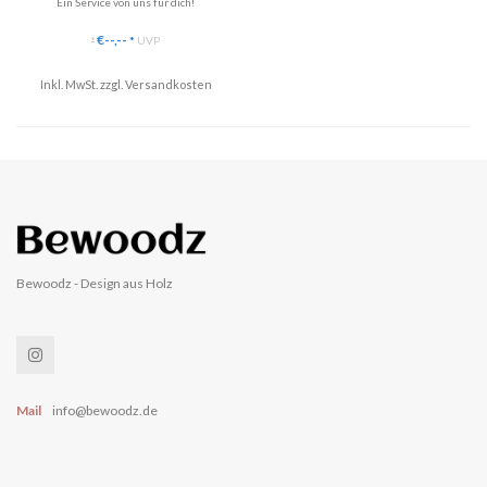
Ein Service von uns für dich!
Wir kürzen das Armband deiner Holzuhr
€--,--
*
UVP
*
vor dem Versand, sodass deine neue
Bewoodz Holzuhr gleich beim ersten
Inkl. MwSt. zzgl.
Tragen perfekt passt!
Versandkosten
Super, oder?
Bewoodz - Design aus Holz
Mail
info@bewoodz.de