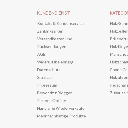
KUNDENDIENST
KATEGO
Kontakt & Kundenservice
Holz-Sonn
Zahlungsarten
Holzbrille
Versandkosten und
Brillenetu
Rücksendungen
Holzflieg
AGB
Manschet
Widerrufsbelehrung
Holzschm
Datenschutz
Phone Ca
Sitemap
Holzuhre
Impressum
Personali
Bewoodz ♥ Blogger
Zuhause p
Partner-Optiker
Händler & Wiederverkäufer
Mehr nachhaltige Produkte