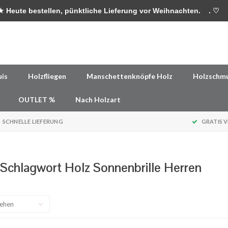
 Heute bestellen, pünktliche Lieferung vor Weihnachten.
. ♡
uis
Holzfliegen
Manschettenknöpfe Holz
Holzschm
OUTLET %
Nach Holzart
SCHNELLE LIEFERUNG
GRATIS 
t Schlagwort Holz Sonnenbrille Herren
sehen