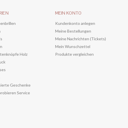
RIEN
MEIN KONTO
enbrillen
Kundenkonto anlegen
n
Meine Bestellungen
is
Meine Nachrichten (Tickets)
en
Mein Wunschzettel
tenknöpfe Holz
Produkte vergleichen
uck
ses
n
sierte Geschenke
robieren Service