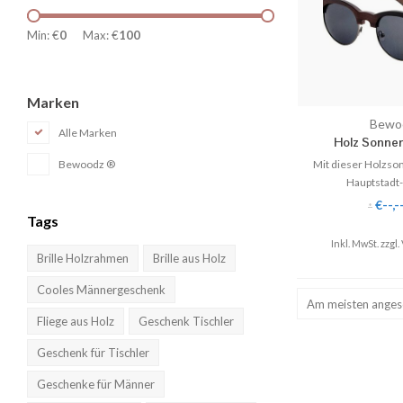
Min: €
0
Max: €
100
Marken
Bewo
Alle Marken
Holz Sonnenbr
Mit dieser Holzson
Bewoodz ®
Hauptstadt-
✓ Ultraleic
€--,-
*
✓ 100% U
Tags
✓ Polarisi
Inkl. MwSt. zzgl.
✓ Perfekter 
Brille Holzrahmen
Brille aus Holz
Cooles Männergeschenk
♥ Gratis Versan
Am meisten ange
Fliege aus Holz
Geschenk Tischler
Geschenk für Tischler
Geschenke für Männer