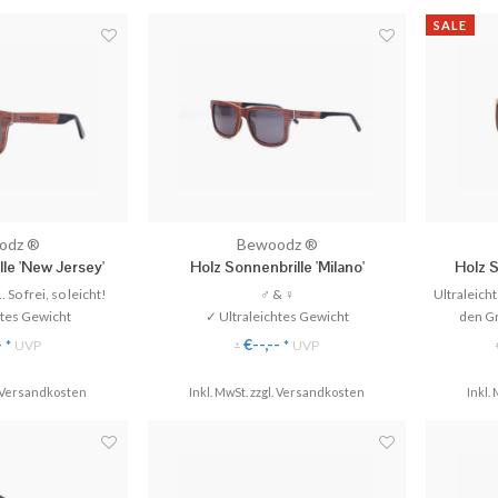
SALE
odz ®
Bewoodz ®
le 'New Jersey'
Holz Sonnenbrille 'Milano'
Holz S
.. So frei, so leicht!
♂ & ♀
Ultraleich
htes Gewicht
✓ Ultraleichtes Gewicht
den G
V-Schutz
✓ 100% UV-Schutz
✓ 
-
€--,--
*
UVP
*
UVP
*
 Damen & Herren ♂ &
✓ Polarisierte Gläser
♀
✓ Perfekter Tragekomfort
✓
Versandkosten
Inkl. MwSt. zzgl.
Versandkosten
Inkl. 
stauschbar bei jedem
✓ P
iker
♥ Gratis Versand & Rückversand
♥ Grat
d & Rückversand