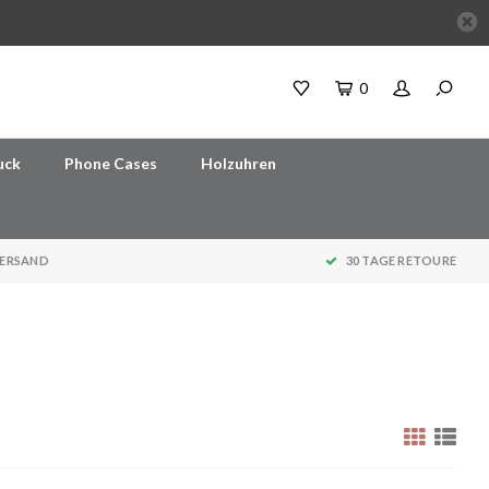
0
uck
Phone Cases
Holzuhren
VERSAND
30 TAGE RETOURE