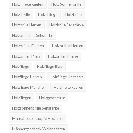
Holz Fliege kaufen
Holz Sonnenbrille
Holz-Brille
Holz-Fliege
Holzbrille
Holzbrille Herren
Holzbrille Sehstärke
Holzbrille mit Sehstärke
Holzbrillen Damen
Holzbrillen Herren
Holzbrillen Preis
Holzbrillen Preise
Holzfliege
Holzfliege Blau
Holzfliege Herren
Holzfliege Hochzeit
Holzfliege München
Holzfliege kaufen
Holzfliegen
Holzgeschenke
Holzsonnenbrille Sehstärke
Manschettenknöpfe Hochzeit
Männergeschenk Weihnachten