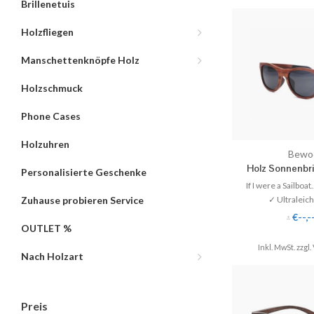
Brillenetuis
Holzfliegen
Manschettenknöpfe Holz
Holzschmuck
Phone Cases
Holzuhren
Bewo
Holz Sonnenbril
Personalisierte Geschenke
If I were a Sailboat.
✓ Ultraleic
Zuhause probieren Service
✓ 100% U
€--,-
*
✓ Unisex Modell für
OUTLET %
Inkl. MwSt. zzgl.
✓ Gläser einfach au
Nach Holzart
Opt
♥ Gratis Versan
Preis