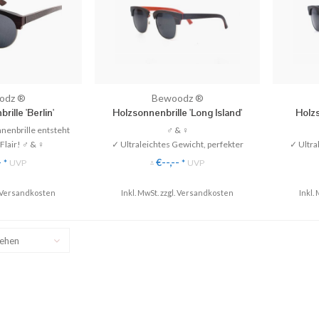
odz ®
Bewoodz ®
ille 'Berlin'
Holzsonnenbrille 'Long Island'
Holzs
nenbrille entsteht
♂ & ♀
Flair! ♂ & ♀
✓ Ultraleichtes Gewicht, perfekter
✓ Ultra
htes Gewicht
Tragekomfort
-
€--,--
*
UVP
*
UVP
*
V-Schutz
✓ 100% UV-Schutz (UV 400)
✓ 10
erte Gläser
✓ Gläser einfach austauschbar
✓ Glä
Versandkosten
Inkl. MwSt. zzgl.
Versandkosten
Inkl. 
Tragekomfort
✓ Größe: M (für mittelgroße Gesichter)
✓ Größe: 
d & Rückversand
♥ Gratis Versand & Rückversand
♥ Grat
sehen