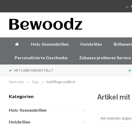
Handgefertigte Accessoires aus Holz
← ★
Holz-Sonnenbrillen
Holzbrillen
Brillenet
Personalisierte Geschenke
Zuhause probieren Service
MIT LIEBE HERGESTELLT
Startseite
Tags
holzfliege südtirol
Artikel mit
Kategorien
Holz-Sonnenbrillen
Am meisten ange
Holzbrillen