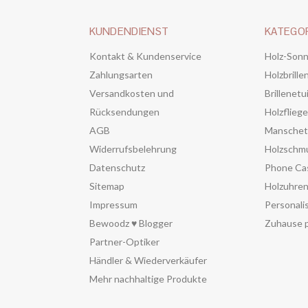
KUNDENDIENST
KATEGO
Kontakt & Kundenservice
Holz-Sonn
Zahlungsarten
Holzbrille
Versandkosten und
Brillenetu
Rücksendungen
Holzflieg
AGB
Manschet
Widerrufsbelehrung
Holzschm
Datenschutz
Phone Ca
Sitemap
Holzuhre
Impressum
Personali
Bewoodz ♥ Blogger
Zuhause p
Partner-Optiker
Händler & Wiederverkäufer
Mehr nachhaltige Produkte