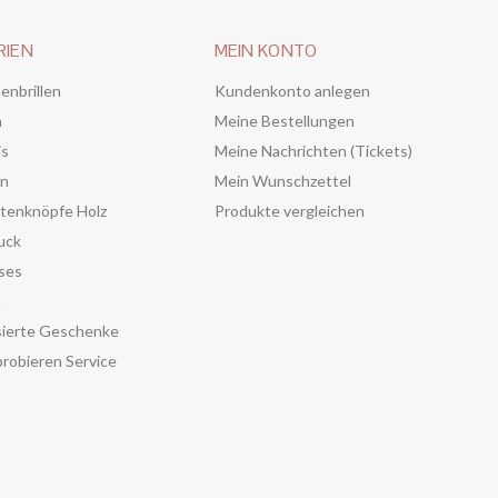
RIEN
MEIN KONTO
enbrillen
Kundenkonto anlegen
n
Meine Bestellungen
is
Meine Nachrichten (Tickets)
en
Mein Wunschzettel
tenknöpfe Holz
Produkte vergleichen
uck
ses
n
sierte Geschenke
robieren Service