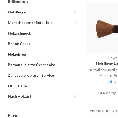
Brillenetuis
Holzfliegen
Manschettenknöpfe Holz
Holzschmuck
Phone Cases
Holzuhren
Bewo
Holzfliege Ba
Personalisierte Geschenke
Heimatliebe Holzflie
✓ Einzigartig
Zuhause probieren Service
✓ Handgefertig
€--,-
*
✓ Stilvoll 
OUTLET %
Inkl. MwSt. zzgl.
♥ Gratis V
Nach Holzart
✈ Express Ve
Am meisten ange
Preis