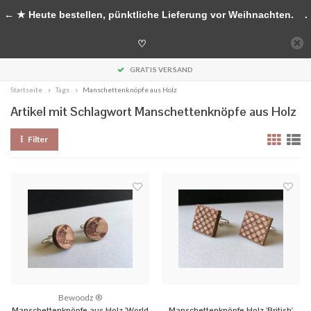
Handgefertigte Accessoires aus Holz
← ★ Heute bestellen, pünktliche Lieferung vor Weihnachten.
.
0
♡
MENU
GRATIS VERSAND
Startseite
Tags
Manschettenknöpfe aus Holz
Artikel mit Schlagwort Manschettenknöpfe aus Holz
Filter
Bewoodz ®
Manschettenknöpfe aus Holz 'World
Manschettenknöpfe Holz 'British'