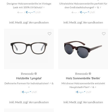
Designer Holzsonnenbrille im Vintage
Ultraleichte Holzsonnenbrille perfekt für
Look mit 100% UV-Schutz! ♀
den Großstadtdschungel! ♂ & ♀
✓ Ultraleichtes Gewicht
✓ Ultraleichtes Gewicht
€--,--
€--,--
€--,--
*
UVP
€--,--
*
UVP
*
*
✓ Perfekter Sonnenschutz: UV400
✓ 100% UV-Schutz
✓ Passform: groß
✓ Polarisierte Gläser
Inkl. MwSt. zzgl.
✓ Weibliche Vintage Form
Versandkosten
Inkl. MwSt. zzgl.
✓ Perfekter Tragekomfort
Versandkosten
✓ Super Tragekomfort
♥ Gratis Versand & Rückversand
♥ Gratis Versand & Rückversand!
Bewoodz ®
Bewoodz ®
Holzbrille 'Lyngdal'
Holz Sonnenbrille 'Berlin'
Definierte Formen für Individualisten! ♂ &
Mit dieser Holzsonnenbrille entsteht
♀
Hauptstadt-Flair! ♂ & ♀
✓ Gläser ganz einfach austauschbar
✓ Ultraleichtes Gewicht
€--,--
€--,--
*
UVP
*
UVP
*
*
✓ Handgefertigt aus Echtholz
✓ 100% UV-Schutz
✓ 3 Modelle zu Hause anprobieren
✓ Polarisierte Gläser
✓ Hochwertige Scharniere & perfekte
Inkl. MwSt. zzgl.
Versandkosten
Inkl. MwSt. zzgl.
✓ Perfekter Tragekomfort
Versandkosten
Passform!
♥ Gratis Versand & Rückversand