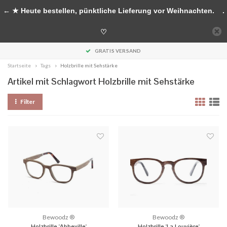
Handgefertigte Accessoires aus Holz
← ★ Heute bestellen, pünktliche Lieferung vor Weihnachten.
.
0
♡
MENU
GRATIS VERSAND
Startseite
Tags
Holzbrille mit Sehstärke
Artikel mit Schlagwort Holzbrille mit Sehstärke
Filter
Bewoodz ®
Bewoodz ®
Holzbrille 'Abbeville'
Holzbrille 'La Louvière'