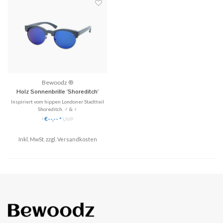
♥ Gratis Versand & Rückversan...
Bewoodz ®
Holz Sonnenbrille 'Shoreditch'
Inspiriert vom hippen Londoner Stadtteil
Shoreditch. ♂ & ♀
✓ Ultraleichtes Gewicht
€--,--
*
UVP
*
✓ 100% UV-Schutz
✓ Polarisierende, 1,1 mm dünne Gläser
✓ Schwarz eingefärbtes Bambusholz
Inkl. MwSt. zzgl.
Versandkosten
✓ Enge Passform
♥ Gratis Versand