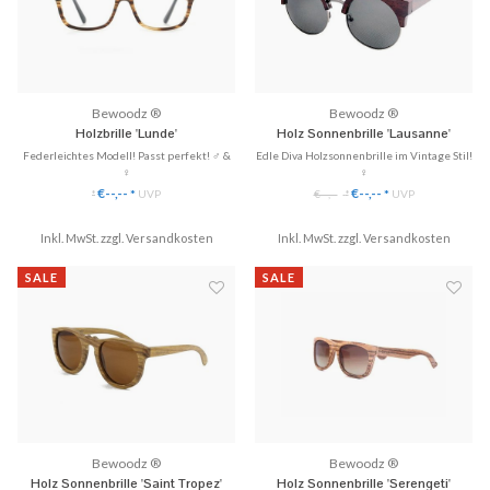
Bewoodz ®
Bewoodz ®
Holzbrille 'Lunde'
Holz Sonnenbrille 'Lausanne'
Federleichtes Modell! Passt perfekt! ♂ &
Edle Diva Holzsonnenbrille im Vintage Stil!
♀
♀
✓ Gläser ganz einfach austauschbar
✓ Ultraleichtes Gewicht
€--,--
€--,--
*
UVP
€--,--
*
UVP
*
*
✓ Handgefertigt aus Echtholz
✓ 100% UV-Schutz
✓ 3 Modelle zu Hause anprobieren
✓ Polarisierte Gläser
✓ Hochwertige Scharniere & perfekte
Inkl. MwSt. zzgl.
Versandkosten
Inkl. MwSt. zzgl.
✓ Perfekter Tragekomfort
Versandkosten
Passform!
♥ Gratis Versand & Rückversand
SALE
SALE
♥ Gratis Versand & Rückversand
Bewoodz ®
Bewoodz ®
Holz Sonnenbrille 'Saint Tropez'
Holz Sonnenbrille 'Serengeti'